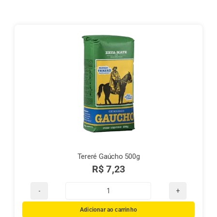
Finalização de compra
Exportação
Blog
Contato
Tereré Gaúcho 500g
R$
7,23
Tereré
Gaúcho
Adicionar ao carrinho