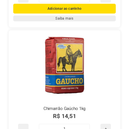
Chimarrão
Gaúcho
Adicionar ao carrinho
500g
Saiba mais
quantidade
Chimarrão Gaúcho 1kg
R$
14,51