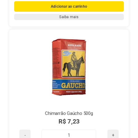
mate
Adicionar ao carrinho
-
Saiba mais
Chimarrão
Fontana
1
kg
(PURA
FOLHA)
quantidade
Chimarrão Gaúcho 500g
R$
7,23