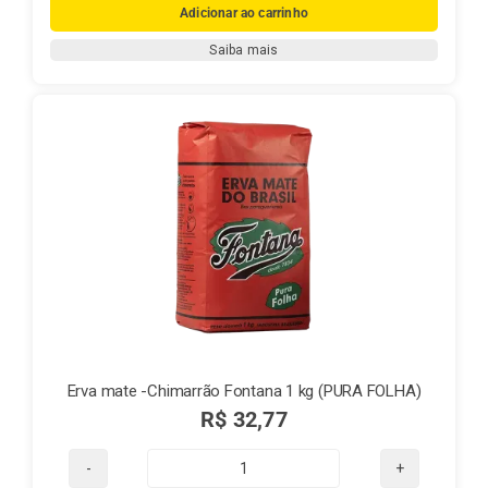
Erva-
Adicionar ao carrinho
Mate,
Saiba mais
Família
e
Tradição
–
A
História
da
Mate
Real
quantidade
Erva mate -Chimarrão Fontana 1 kg (PURA FOLHA)
R$
32,77
Erva