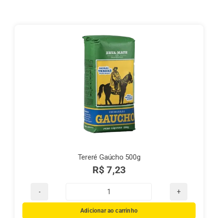
Finalização de compra
Exportação
Blog
Contato
Tereré Gaúcho 500g
R$
7,23
Tereré
Gaúcho
Adicionar ao carrinho