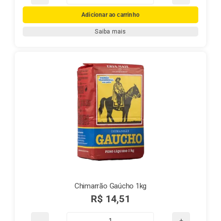
Chimarrão
Gaúcho
Adicionar ao carrinho
500g
Saiba mais
quantidade
Chimarrão Gaúcho 1kg
R$
14,51