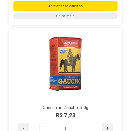
mate
Adicionar ao carrinho
-
Saiba mais
Chimarrão
Fontana
1
kg
(PURA
FOLHA)
quantidade
Chimarrão Gaúcho 500g
R$
7,23