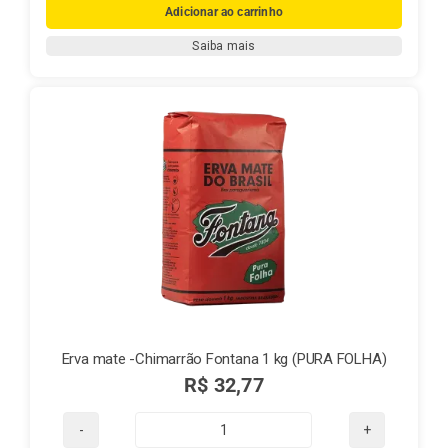
Erva-
Adicionar ao carrinho
Mate,
Saiba mais
Família
e
Tradição
–
A
História
da
Mate
Real
quantidade
Erva mate -Chimarrão Fontana 1 kg (PURA FOLHA)
R$
32,77
Erva