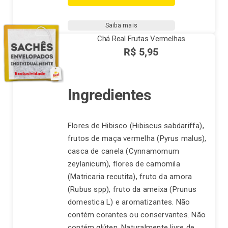
Erva
Doce
Saiba mais
quantidade
Chá Real Frutas Vermelhas
R$
5,95
Ingredientes
Flores de Hibisco (Hibiscus sabdariffa),
frutos de maça vermelha (Pyrus malus),
casca de canela (Cynnamomum
zeylanicum), flores de camomila
(Matricaria recutita), fruto da amora
(Rubus spp), fruto da ameixa (Prunus
domestica L) e aromatizantes. Não
contém corantes ou conservantes. Não
contém glúten. Naturalmente livre de