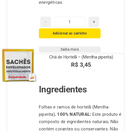
energéticas.
Chá
Real
Adicionar ao carrinho
Frutas
Vermelhas
Saiba mais
quantidade
Chá de Hortelã – (Mentha piperita)
R$
3,45
Ingredientes
Folhas e ramos de hortelã (Mentha
piperita);
100% NATURAL:
Este produto é
composto de ingredientes naturais; Não
contém corantes ou conservantes. Não