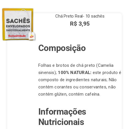
Chá Preto Real- 10 sachês
Finalização de compra
R$
3,95
Exportação
Composição
Blog
Folhas e brotos de chá preto (Camelia
sinensis);
100% NATURAL:
este produto é
composto de ingredientes naturais; Não
Contato
contém corantes ou conservantes, não
contém glúten, contém cafeína.
Informações
Nutricionais