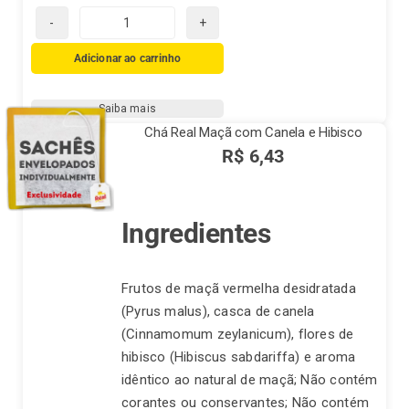
Chá
Real-
Adicionar ao carrinho
Capim
Cidreira
Saiba mais
(Cymbopogon
Chá Real Maçã com Canela e Hibisco
citratus)
R$
6,43
quantidade
Ingredientes
Frutos de maçã vermelha desidratada
(Pyrus malus), casca de canela
(Cinnamomum zeylanicum), flores de
hibisco (Hibiscus sabdariffa) e aroma
idêntico ao natural de maçã; Não contém
corantes ou conservantes; Não contém