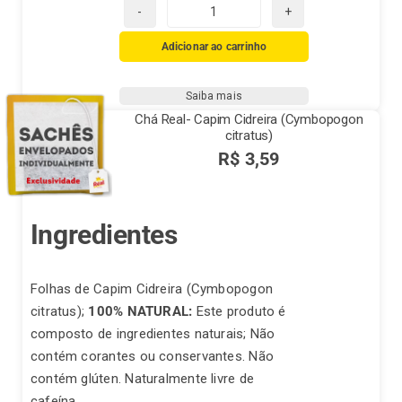
Chá
Real
Adicionar ao carrinho
Bom
Descanso
Saiba mais
quantidade
Chá Real- Capim Cidreira (Cymbopogon
citratus)
R$
3,59
Ingredientes
Folhas de Capim Cidreira (Cymbopogon
citratus);
100% NATURAL:
Este produto é
composto de ingredientes naturais; Não
contém corantes ou conservantes. Não
contém glúten. Naturalmente livre de
cafeína.