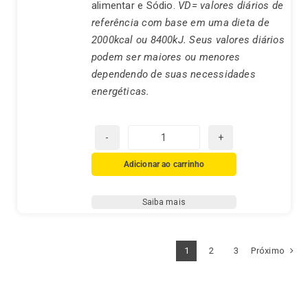
alimentar e Sódio.
VD= valores diários de
referência com base em uma dieta de
2000kcal ou 8400kJ. Seus valores diários
podem ser maiores ou menores
dependendo de suas necessidades
energéticas.
Chá
Real
Adicionar ao carrinho
Suave
Noite
Saiba mais
quantidade
1
2
3
Próximo