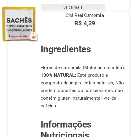
10
Saiba mais
sachês
Chá Real Camomila
quantidade
R$
4,39
Ingredientes
Flores de camomila (Matricaria recutita);
100% NATURAL:
Este produto é
composto de ingredientes naturais; Não
contém corantes ou conservantes, não
contém glúten, naturalmente livre de
cafeína.
Informações
Nutricionais