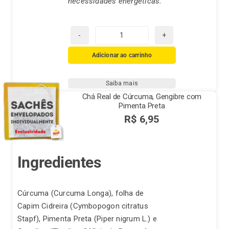
necessidades energéticas.
Chá
Real
Adicionar ao carrinho
Maçã
com
Saiba mais
Canela
Chá Real de Cúrcuma, Gengibre com
e
Pimenta Preta
Hibisco
R$
6,95
quantidade
Ingredientes
Cúrcuma (Curcuma Longa), folha de
Capim Cidreira (Cymbopogon citratus
Stapf), Pimenta Preta (Piper nigrum L.) e