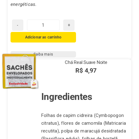
energéticas.
Chá
Real
Adicionar ao carrinho
de
Cúrcuma,
Saiba mais
Gengibre
Chá Real Suave Noite
com
R$
4,97
Pimenta
Preta
quantidade
Ingredientes
Folhas de capim cidreira (Cymbopogon
citratus), flores de camomila (Matricaria
recutita), polpa de maracujá desidratada
(Passiflora edulis), folhas de hortelã