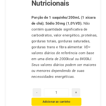
Nutricionais
Porção de 1 saquinho/200mL (1 xícara
de chá);
Sódio 30mg (1,0%VD).
Não
contém quantidade significativa de
carboidratos, valor energético, proteínas,
gorduras totais, gorduras saturadas,
gorduras trans e fibra alimentar.
VD=
valores diários de referência com base
em uma dieta de 2000kcal ou 8400kJ.
Seus valores diários podem ser maiores
ou menores dependendo de suas
necessidades energéticas.
Chá
Real
Adicionar ao carrinho