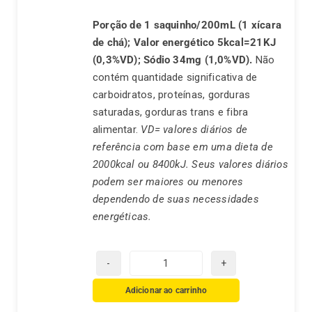
Porção de 1 saquinho/200mL (1 xícara
de chá);
Valor energético 5kcal=21KJ
(0,3%VD);
Sódio 34mg (1,0%VD).
Não
contém quantidade significativa de
carboidratos, proteínas, gorduras
saturadas, gorduras trans e fibra
alimentar.
VD= valores diários de
referência com base em uma dieta de
2000kcal ou 8400kJ. Seus valores diários
podem ser maiores ou menores
dependendo de suas necessidades
energéticas.
Chá
Preto
Adicionar ao carrinho
Real-