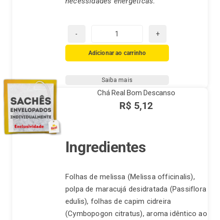
necessidades energéticas.
Chá
de
Adicionar ao carrinho
Hortelã
-
Saiba mais
(Mentha
Chá Real Bom Descanso
piperita)
R$
5,12
quantidade
Ingredientes
Folhas de melissa (Melissa officinalis),
polpa de maracujá desidratada (Passiflora
edulis), folhas de capim cidreira
(Cymbopogon citratus), aroma idêntico ao