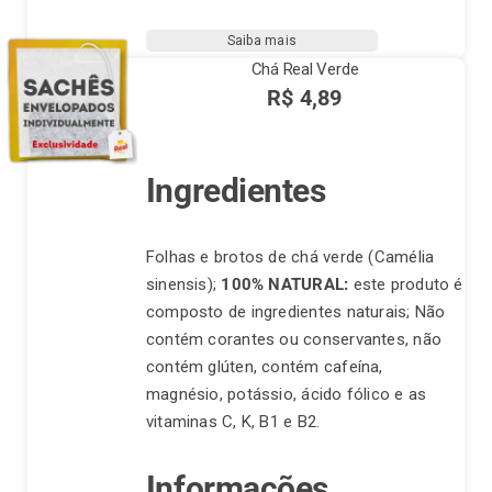
Limão
e
Saiba mais
Gengibre
Chá Real Verde
com
R$
4,89
Mel
quantidade
Ingredientes
Folhas e brotos de chá verde (Camélia
sinensis);
100% NATURAL:
este produto é
composto de ingredientes naturais; Não
contém corantes ou conservantes, não
contém glúten, contém cafeína,
magnésio, potássio, ácido fólico e as
vitaminas C, K, B1 e B2.
Informações