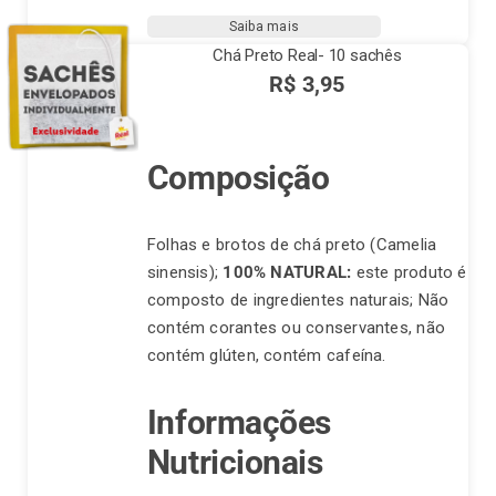
do
Saiba mais
Chile
Chá Preto Real- 10 sachês
quantidade
R$
3,95
Composição
Folhas e brotos de chá preto (Camelia
sinensis);
100% NATURAL:
este produto é
composto de ingredientes naturais; Não
contém corantes ou conservantes, não
contém glúten, contém cafeína.
Informações
Nutricionais