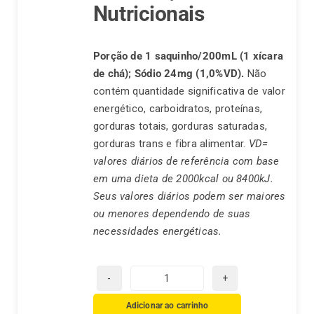
Nutricionais
Porção de 1 saquinho/200mL (1 xícara
de chá);
Sódio 24mg (1,0%VD).
Não
contém quantidade significativa de valor
energético, carboidratos, proteínas,
gorduras totais, gorduras saturadas,
gorduras trans e fibra alimentar.
VD=
valores diários de referência com base
em uma dieta de 2000kcal ou 8400kJ.
Seus valores diários podem ser maiores
ou menores dependendo de suas
necessidades energéticas.
Chá
de
Adicionar ao carrinho