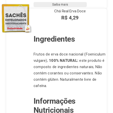
10
Saiba mais
sachês
Chá Real Erva Doce
quantidade
R$
4,29
Ingredientes
Frutos de erva doce nacional (Foeniculum
vulgare);
100% NATURAL:
este produto é
composto de ingredientes naturais; Não
contém corantes ou conservantes. Não
contém glúten. Naturalmente livre de
cafeína.
Informações
Nutricionais