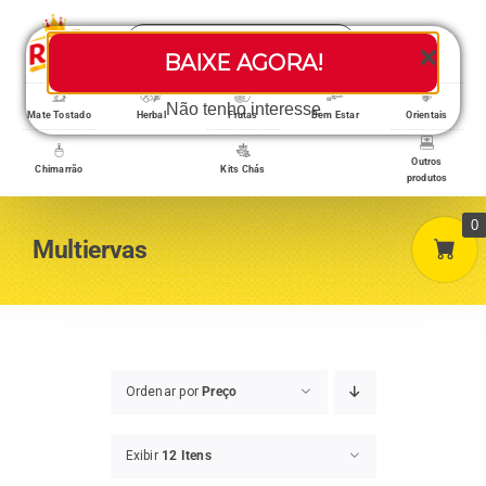
Skip
Search
to
Toggle
BAIXE AGORA!
for:
content
Navigati
Loja/Produtos
Não tenho interesse
Mate Tostado
Herbal
Frutas
Bem Estar
Orientais
Outros
Chimarrão
Kits Chás
produtos
Home
0
Multiervas
A empresa
Minha conta
Ordenar por
Preço
Exibir
12 Itens
Carrinho