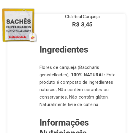
Chá Real Carqueja
Finalização de compra
R$
3,45
Exportação
Ingredientes
Blog
Flores de carqueja (Baccharis
genistelloides);
100% NATURAL:
Este
produto é composto de ingredientes
Contato
naturais; Não contém corantes ou
conservantes. Não contém glúten.
Naturalmente livre de cafeína.
Informações