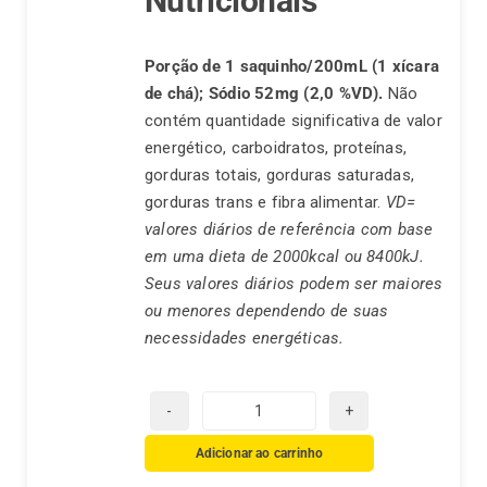
Nutricionais
Porção de 1 saquinho/200mL (1 xícara
de chá);
Sódio 52mg (2,0 %VD).
Não
contém quantidade significativa de valor
energético, carboidratos, proteínas,
gorduras totais, gorduras saturadas,
gorduras trans e fibra alimentar.
VD=
valores diários de referência com base
em uma dieta de 2000kcal ou 8400kJ.
Seus valores diários podem ser maiores
ou menores dependendo de suas
necessidades energéticas.
Chá
Real
Adicionar ao carrinho
Boldo