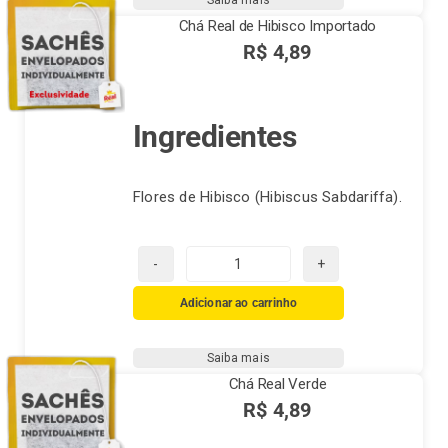
Chá Real de Hibisco Importado
R$
4,89
Ingredientes
Flores de Hibisco (Hibiscus Sabdariffa).
Chá
Real
Adicionar ao carrinho
de
Hibisco
Saiba mais
Importado
Chá Real Verde
quantidade
R$
4,89