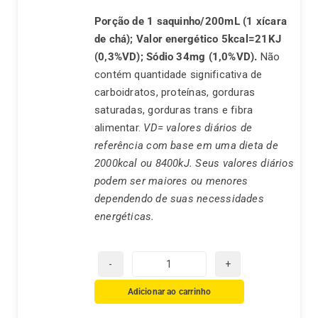
Porção de 1 saquinho/200mL (1 xícara
de chá);
Valor energético 5kcal=21KJ
(0,3%VD);
Sódio 34mg (1,0%VD).
Não
contém quantidade significativa de
carboidratos, proteínas, gorduras
saturadas, gorduras trans e fibra
alimentar.
VD= valores diários de
referência com base em uma dieta de
2000kcal ou 8400kJ. Seus valores diários
podem ser maiores ou menores
dependendo de suas necessidades
energéticas.
Chá
Preto
Adicionar ao carrinho
Real-