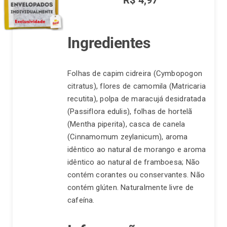
Mel
quantidade
Ingredientes
Folhas de capim cidreira (Cymbopogon
citratus), flores de camomila (Matricaria
recutita), polpa de maracujá desidratada
(Passiflora edulis), folhas de hortelã
(Mentha piperita), casca de canela
(Cinnamomum zeylanicum), aroma
idêntico ao natural de morango e aroma
idêntico ao natural de framboesa; Não
contém corantes ou conservantes. Não
contém glúten. Naturalmente livre de
cafeína.