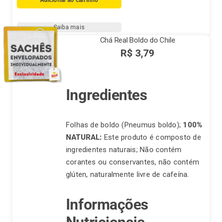
Capim
Cidreira
Saiba mais
(Cymbopogon
Chá Real Boldo do Chile
citratus)
R$
3,79
quantidade
Ingredientes
Folhas de boldo (Pneumus boldo);
100%
NATURAL:
Este produto é composto de
ingredientes naturais; Não contém
corantes ou conservantes, não contém
glúten, naturalmente livre de cafeína.
Informações