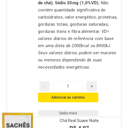
de chá);
Sódio 30mg (1,0%VD).
Não
contém quantidade significativa de
carboidratos, valor energético, proteínas,
gorduras totais, gorduras saturadas,
gorduras trans e fibra alimentar.
VD=
valores diários de referência com base
em uma dieta de 2000kcal ou 8400kJ.
Seus valores diários podem ser maiores
ou menores dependendo de suas
necessidades energéticas.
Chá
Real
Adicionar ao carrinho
Limão
e
Saiba mais
Gengibre
Chá Real Suave Noite
com
R$
4,97