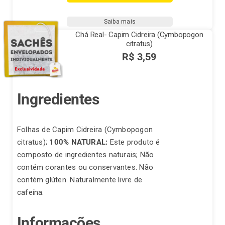
Hortelã
-
Saiba mais
(Mentha
Chá Real- Capim Cidreira (Cymbopogon
piperita)
citratus)
quantidade
R$
3,59
Ingredientes
Folhas de Capim Cidreira (Cymbopogon
citratus);
100% NATURAL:
Este produto é
composto de ingredientes naturais; Não
contém corantes ou conservantes. Não
contém glúten. Naturalmente livre de
cafeína.
Informações