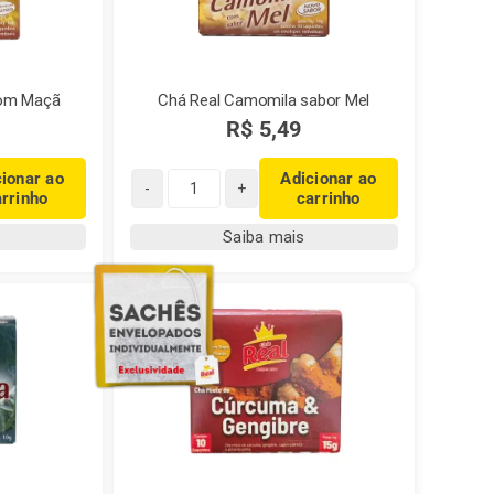
com Maçã
Chá Real Camomila sabor Mel
R$
5,49
cionar ao
Adicionar ao
arrinho
carrinho
Chá
Real
Saiba mais
Camomila
sabor
Mel
quantidade