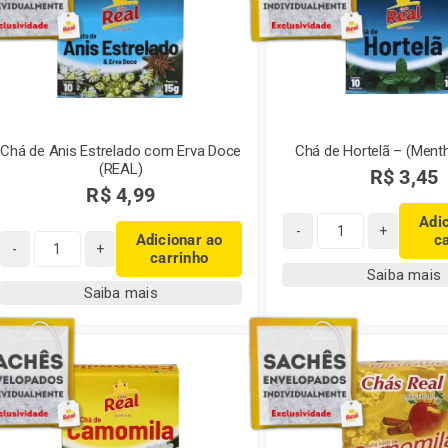
Chá de Anis Estrelado com Erva Doce
Chá de Hortelã – (Menth
(REAL)
R$
3,45
R$
4,99
Adi
Adicionar ao
c
Chá
carrinho
Chá
de
Saiba mais
de
Hortelã
Saiba mais
Anis
-
Estrelado
(Mentha
com
piperita)
Erva
quantidade
Doce
(REAL)