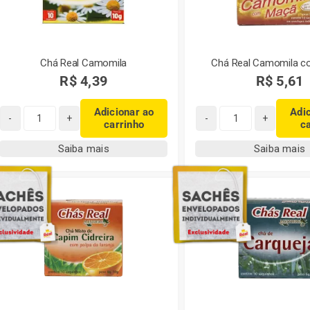
quantidade
Chá Real Camomila
Chá Real Camomila 
R$
4,39
R$
5,61
Adicionar ao
Adi
carrinho
c
Chá
Chá
Real
Real
Saiba mais
Saiba mais
Camomila
Camomila
quantidade
com
Maçã
quantidade