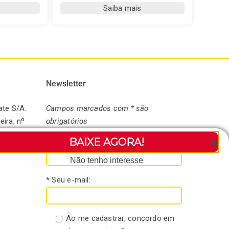
Erva-
Saiba mais
Mate,
Família
e
Tradição
–
A
Newsletter
História
da
ate S/A.
Campos marcados com * são
Mate
eira, nº
obrigatórios
Real
andaré-
BAIXE AGORA!
* Seu nome:
quantidade
Não tenho interesse
* Seu e-mail:
Ao me cadastrar, concordo em