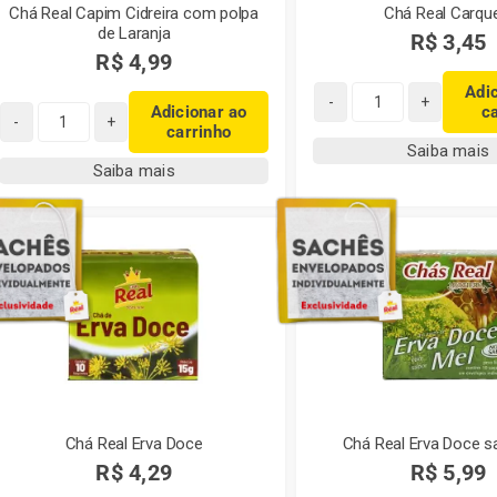
Chá Real Capim Cidreira com polpa
Chá Real Carqu
de Laranja
R$
3,45
R$
4,99
Adi
Adicionar ao
c
Chá
carrinho
Chá
Real
Saiba mais
Real
Carqueja
Saiba mais
Capim
quantidade
Cidreira
com
polpa
de
Laranja
quantidade
Chá Real Erva Doce
Chá Real Erva Doce s
R$
4,29
R$
5,99