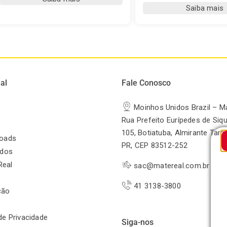
Real-
Melissa
Saiba mais
Capim
quantidade
Cidreira
(Cymbopogon
citratus)
quantidade
al
Fale Conosco
Moinhos Unidos Brazil – M
Rua Prefeito Eurípedes de Siqu
105, Botiatuba, Almirante Tam
oads
PR, CEP 83512-252
odos
Real
sac@matereal.com.br
41 3138-3800
ção
 de Privacidade
Siga-nos