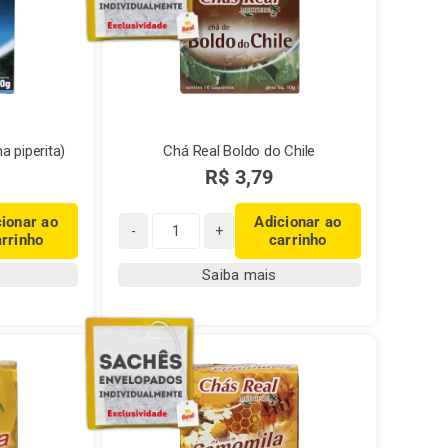
a piperita)
Chá Real Boldo do Chile
R$
3,79
cionar ao
Adicionar ao
arrinho
carrinho
Chá
Real
Saiba mais
Boldo
do
Chile
quantidade