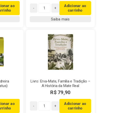
cionar ao
Adicionar ao
arrinho
carrinho
Chá
Real
Saiba mais
Limão
e
Gengibre
com
Mel
quantidade
dreira
Livro: Erva-Mate, Família e Tradição –
atus)
A História da Mate Real
R$
79,90
cionar ao
Adicionar ao
arrinho
carrinho
Livro: