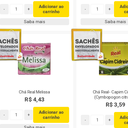
Adicionar ao
Adi
carrinho
c
Chá
Chá
Real
Real
Saiba mais
Saiba mais
Erva
Erva
Doce
Doce
quantidade
sabor
Mel
quantidade
Chá Real Melissa
Chá Real- Capim Ci
(Cymbopogon citr
R$
4,43
R$
3,59
Adicionar ao
carrinho
Adi
Chá
c
Chá
Real
Saiba mais