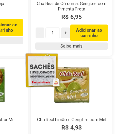
eja
Chá Real de Cúrcuma, Gengibre com
Pimenta Preta
R$
6,95
cionar ao
arrinho
Adicionar ao
carrinho
Chá
Real
Saiba mais
de
Cúrcuma,
Gengibre
com
Pimenta
Preta
quantidade
abor Mel
Chá Real Limão e Gengibre com Mel
R$
4,93