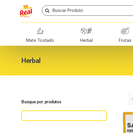
Skip
Search
to
for:
content
Mate Tostado
Herbal
Frutas
Herbal
Busque por produtos