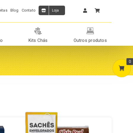
itas
Blog
Contato
Loja
ão
Kits Chás
Outros produtos
0