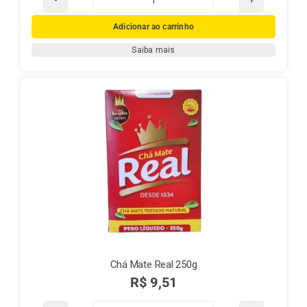
Chá
Mate
Adicionar ao carrinho
Real
Saiba mais
100g
quantidade
Chá Mate Real 250g
R$
9,51