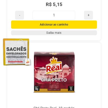
R$
5,15
Chá
Mate
Adicionar ao carrinho
Real
Saiba mais
Pêssego
quantidade