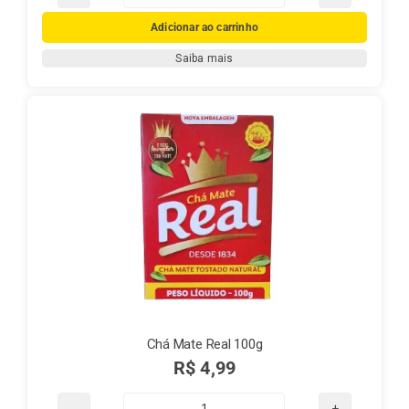
Chá
de
Adicionar ao carrinho
Hortelã
Saiba mais
-
(Mentha
piperita)
quantidade
Chá Mate Real 100g
R$
4,99