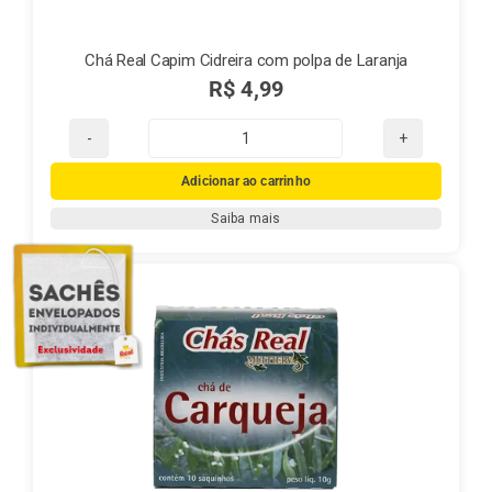
Chá Real Capim Cidreira com polpa de Laranja
R$
4,99
Chá
Real
Adicionar ao carrinho
Capim
Saiba mais
Cidreira
com
polpa
de
Laranja
quantidade