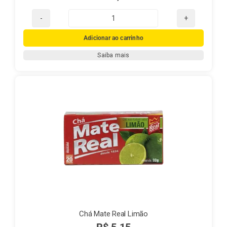
Chá
Mate
Adicionar ao carrinho
Real
Saiba mais
Guaraná
quantidade
Chá Mate Real Limão
R$
5,15