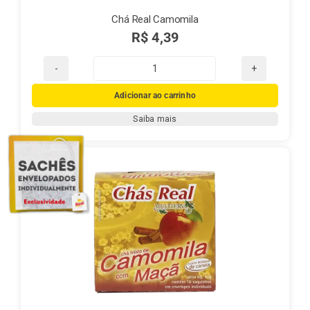
Chá Real Camomila
R$
4,39
Chá
Real
Adicionar ao carrinho
Camomila
Saiba mais
quantidade