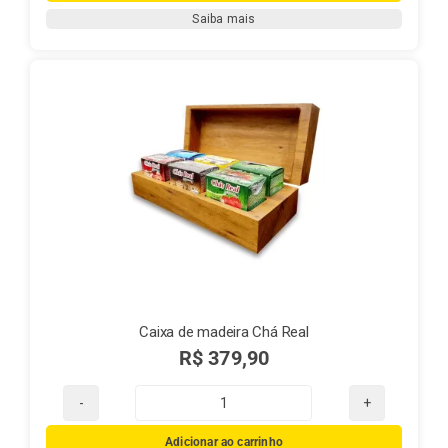
Amigurumi
Saiba mais
quantidade
Caixa de madeira Chá Real
R$
379,90
Caixa
de
Adicionar ao carrinho