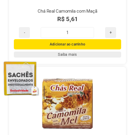
Chá Real Camomila com Maçã
R$
5,61
Chá
Real
Adicionar ao carrinho
Camomila
Saiba mais
com
Maçã
quantidade