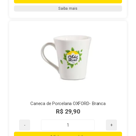
madeira
Saiba mais
Chá
Real
quantidade
Caneca de Porcelana OXFORD- Branca
R$
29,90
Caneca
de