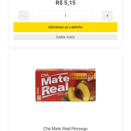
R$
5,15
Chá
Mate
Adicionar ao carrinho
Real
Saiba mais
Natural
quantidade
Chá Mate Real Pêssego