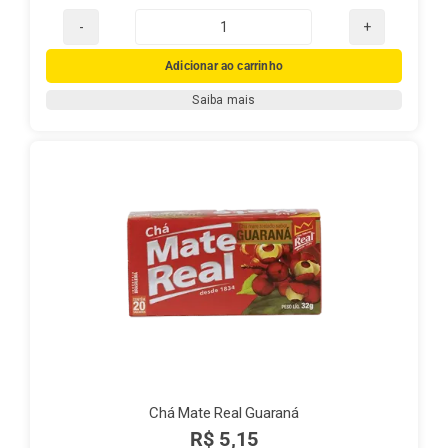
Chá
Mate
Adicionar ao carrinho
Real
Saiba mais
com
Laranja
e
Cravo
quantidade
Chá Mate Real Guaraná
R$
5,15