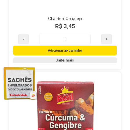
Chá Real Carqueja
R$
3,45
Chá
Real
Adicionar ao carrinho
Carqueja
Saiba mais
quantidade