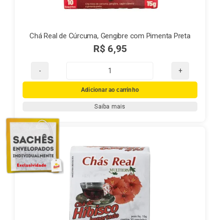
Chá Real de Cúrcuma, Gengibre com Pimenta Preta
R$
6,95
Chá
Real
Adicionar ao carrinho
de
Saiba mais
Cúrcuma,
Gengibre
com
Pimenta
Preta
quantidade