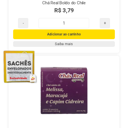
Chá Real Boldo do Chile
R$
3,79
Chá
Real
Adicionar ao carrinho
Boldo
Saiba mais
do
Chile
quantidade