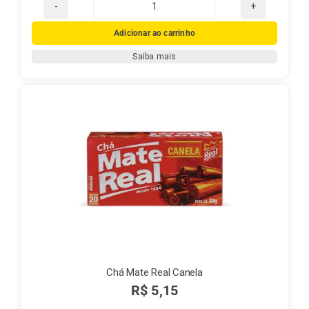
Chá
Mate
Adicionar ao carrinho
Real
Saiba mais
250g
quantidade
Chá Mate Real Canela
R$
5,15