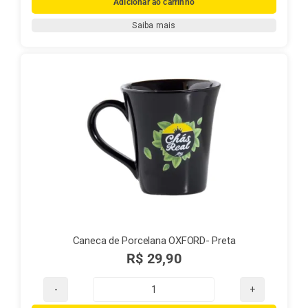
Adicionar ao carrinho
Porcelana
Saiba mais
OXFORD-
Branca
quantidade
Caneca de Porcelana OXFORD- Preta
R$
29,90
Caneca