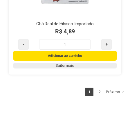
Chá Real de Hibisco Importado
R$
4,89
Chá
Real
Adicionar ao carrinho
de
Saiba mais
Hibisco
Importado
quantidade
1
2
Próximo