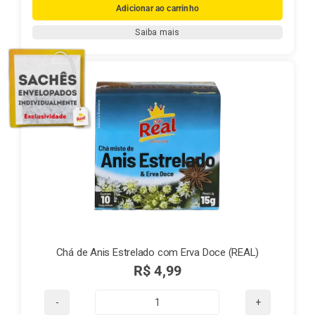
de
Adicionar ao carrinho
Porcelana
Saiba mais
OXFORD-
Preta
quantidade
Chá de Anis Estrelado com Erva Doce (REAL)
R$
4,99
Chá