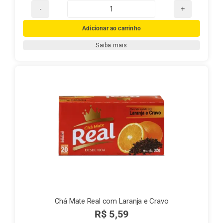
Chá
Mate
Adicionar ao carrinho
Real
Saiba mais
Canela
quantidade
Chá Mate Real com Laranja e Cravo
R$
5,59