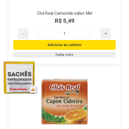
Chá Real Camomila sabor Mel
R$
5,49
Chá
Real
Adicionar ao carrinho
Camomila
Saiba mais
sabor
Mel
quantidade