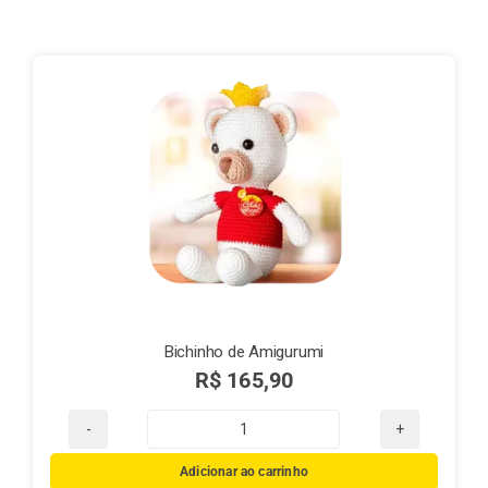
Finalização de compra
Exportação
Blog
Contato
Bichinho de Amigurumi
R$
165,90
Bichinho
de
Adicionar ao carrinho