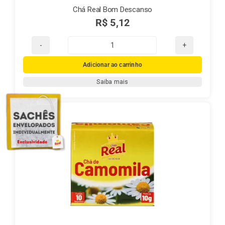
Chá Real Bom Descanso
R$
5,12
Chá
Real
Adicionar ao carrinho
Bom
Saiba mais
Descanso
quantidade