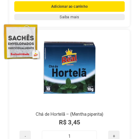
de
Adicionar ao carrinho
Anis
Saiba mais
Estrelado
com
Erva
Doce
(REAL)
quantidade
Chá de Hortelã – (Mentha piperita)
R$
3,45