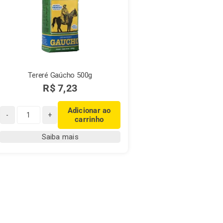
Tereré Gaúcho 500g
R$
7,23
Adicionar ao
carrinho
Tereré
Gaúcho
Saiba mais
500g
quantidade