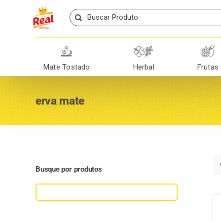
Skip
Search
to
for:
content
Mate Tostado
Herbal
Frutas
erva mate
Busque por produtos