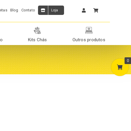
itas
Blog
Contato
Loja
ão
Kits Chás
Outros produtos
0