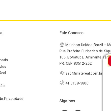
al
Fale Conosco
Moinhos Unidos Brazil – M
Rua Prefeito Eurípedes de Siqu
105, Botiatuba, Almirante Tam
oads
PR, CEP 83512-252
odos
Real
sac@matereal.com.br
41 3138-3800
ção
 de Privacidade
Siga-nos