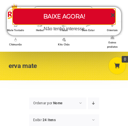
Skip
Search
to
Toggle
BAIXE AGORA!
for:
content
Navigati
Loja/Produtos
Não tenho interesse
Mate Tostado
Herbal
Frutas
Bem Estar
Orientais
Outros
Chimarrão
Kits Chás
produtos
Home
0
erva mate
A empresa
Minha conta
Ordenar por
Nome
Exibir
24 Itens
Carrinho