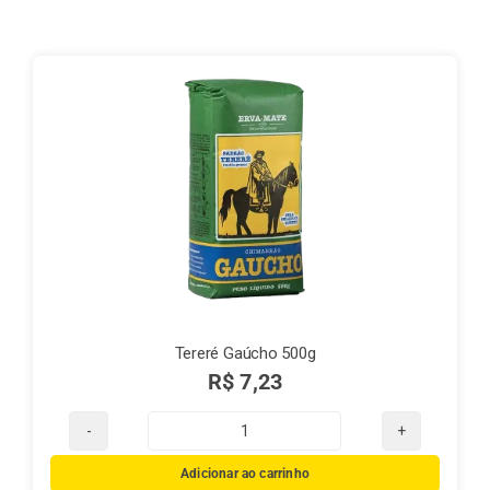
Finalização de compra
Exportação
Blog
Contato
Tereré Gaúcho 500g
R$
7,23
Tereré
Gaúcho
Adicionar ao carrinho