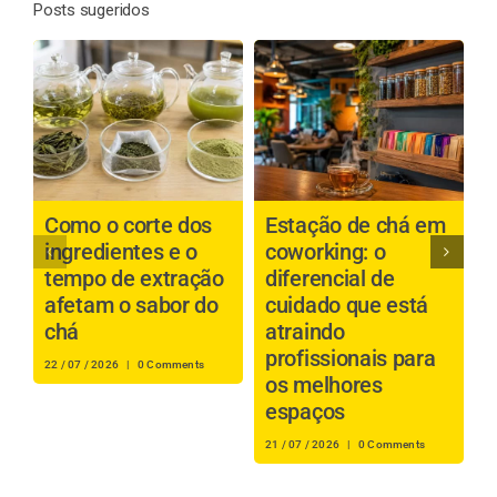
Posts sugeridos
Como o corte dos
Estação de chá em
C
ingredientes e o
coworking: o
c
tempo de extração
diferencial de
p
afetam o sabor do
cuidado que está
a
chá
atraindo
profissionais para
i
22 / 07 / 2026
|
0 Comments
os melhores
t
espaços
s
21 / 07 / 2026
|
0 Comments
20