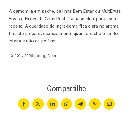
A camomila em saché, da linha Bem Estar ou MultErvas
Ervas e Flores da
Chás Real
, é a base ideal para essa
receita. A qualidade do ingrediente fica clara no aroma
final do preparo, especialmente quando o chá é da flor
inteira e não de pó fino.
13 / 03 / 2026
|
blog
,
Chás
Compartilhe
Facebook
X
LinkedIn
WhatsApp
Telegram
Pinterest
Email