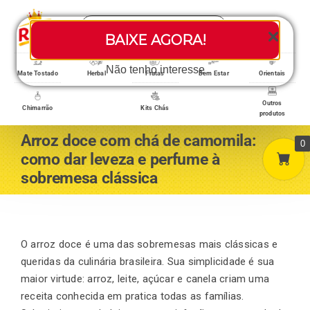
Skip
Search
to
Toggle
BAIXE AGORA!
for:
content
Navigati
Loja/Produtos
Não tenho interesse
Mate Tostado
Herbal
Frutas
Bem Estar
Orientais
Outros
Chimarrão
Kits Chás
produtos
Home
Arroz doce com chá de camomila:
0
como dar leveza e perfume à
sobremesa clássica
A empresa
Minha conta
O arroz doce é uma das sobremesas mais clássicas e
queridas da culinária brasileira. Sua simplicidade é sua
maior virtude: arroz, leite, açúcar e canela criam uma
Carrinho
receita conhecida em pratica todas as famílias.