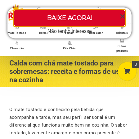
Skip
Search
to
Toggle
BAIXE AGORA!
for:
content
Navigati
Loja/Produtos
Não tenho interesse
Mate Tostado
Herbal
Frutas
Bem Estar
Orientais
Outros
Chimarrão
Kits Chás
produtos
Home
Calda com chá mate tostado para
0
sobremesas: receita e formas de usar
na cozinha
A empresa
Minha conta
O
mate tostado
é conhecido pela bebida que
acompanha a tarde, mas seu perfil sensorial é um
diferencial que funciona muito bem na cozinha. O sabor
Carrinho
tostado, levemente amargo e com corpo presente é