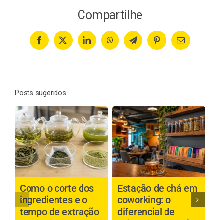
Compartilhe
Facebook
X
LinkedIn
WhatsApp
Telegram
Pinterest
Email
Posts sugeridos
Como o corte dos
Estação de chá em
C
ingredientes e o
coworking: o
c
tempo de extração
diferencial de
p