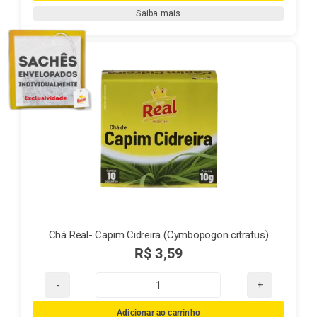
Melissa
Saiba mais
quantidade
Chá Real- Capim Cidreira (Cymbopogon citratus)
R$
3,59
Chá
Real-
Adicionar ao carrinho