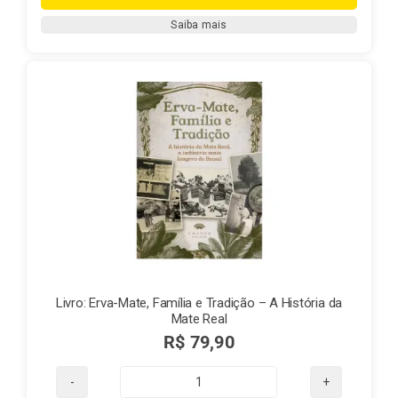
Capim
Saiba mais
Cidreira
(Cymbopogon
citratus)
quantidade
Livro: Erva-Mate, Família e Tradição – A História da
Mate Real
R$
79,90
Livro: