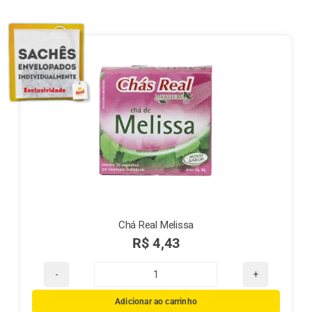
Finalização de compra
Exportação
Blog
Contato
Chá Real Melissa
R$
4,43
Chá
Real
Adicionar ao carrinho