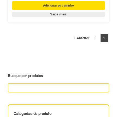
Erva-
Adicionar ao carrinho
Mate,
Saiba mais
Família
e
Tradição
–
Anterior
1
2
A
História
da
Mate
Real
Busque por produtos
quantidade
Categorias de produto