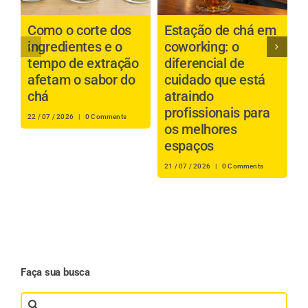
Como o corte dos
Estação de chá em
C
ingredientes e o
coworking: o
c
tempo de extração
diferencial de
p
afetam o sabor do
cuidado que está
a
chá
atraindo
profissionais para
i
22 / 07 / 2026
|
0 Comments
os melhores
t
espaços
s
21 / 07 / 2026
|
0 Comments
20
Faça sua busca
Search