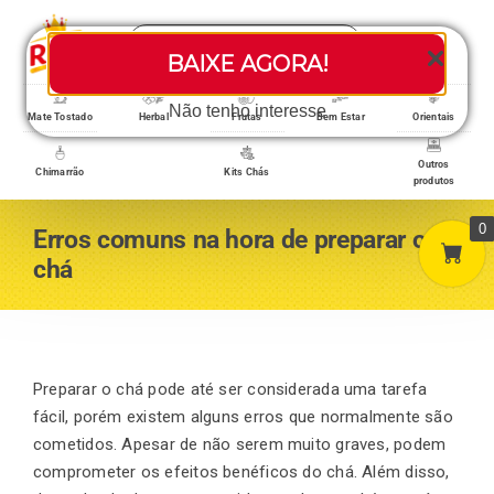
Skip
Search
to
Toggle
BAIXE AGORA!
for:
content
Navigati
Loja/Produtos
Não tenho interesse
Mate Tostado
Herbal
Frutas
Bem Estar
Orientais
Outros
Chimarrão
Kits Chás
produtos
Home
0
Erros comuns na hora de preparar o
chá
A empresa
Minha conta
Preparar o chá pode até ser considerada uma tarefa
fácil, porém existem alguns erros que normalmente são
cometidos. Apesar de não serem muito graves, podem
Carrinho
comprometer os efeitos benéficos do chá. Além disso,