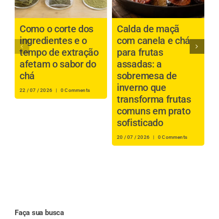
Como o corte dos
Calda de maçã
P
ingredientes e o
com canela e chá
b
tempo de extração
para frutas
a
afetam o sabor do
assadas: a
é
chá
sobremesa de
inverno que
s
22 / 07 / 2026
|
0 Comments
transforma frutas
i
comuns em prato
r
sofisticado
16
20 / 07 / 2026
|
0 Comments
Faça sua busca