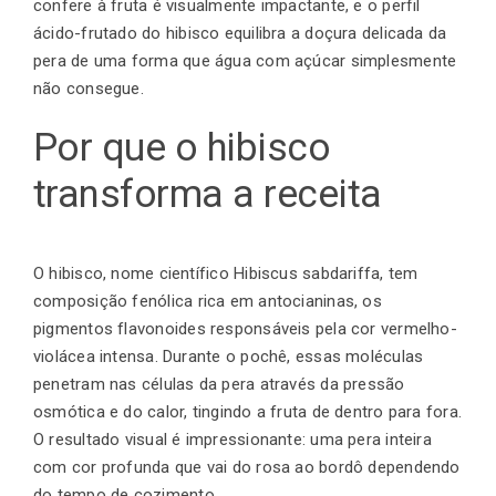
confere à fruta é visualmente impactante, e o perfil
ácido-frutado do hibisco equilibra a doçura delicada da
pera de uma forma que água com açúcar simplesmente
Finalização de compra
não consegue.
Por que o hibisco
Exportação
transforma a receita
Blog
O hibisco, nome científico Hibiscus sabdariffa, tem
composição fenólica rica em antocianinas, os
pigmentos flavonoides responsáveis pela cor vermelho-
Contato
violácea intensa. Durante o pochê, essas moléculas
penetram nas células da pera através da pressão
osmótica e do calor, tingindo a fruta de dentro para fora.
O resultado visual é impressionante: uma pera inteira
com cor profunda que vai do rosa ao bordô dependendo
do tempo de cozimento.