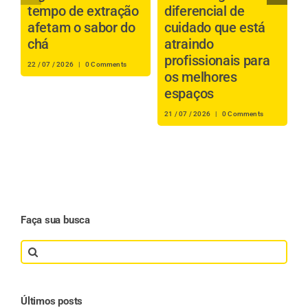
tempo de extração
diferencial de
p
afetam o sabor do
cuidado que está
a
chá
atraindo
profissionais para
i
22 / 07 / 2026
|
0 Comments
os melhores
t
espaços
s
21 / 07 / 2026
|
0 Comments
20
Faça sua busca
Search
for:
Últimos posts