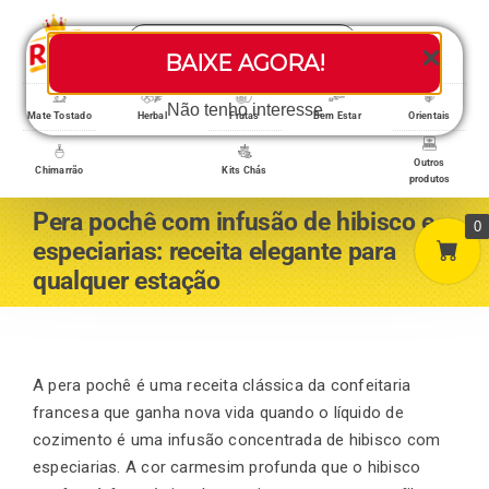
Skip
Search
to
Toggle
BAIXE AGORA!
for:
content
Navigati
Loja/Produtos
Não tenho interesse
Mate Tostado
Herbal
Frutas
Bem Estar
Orientais
Outros
Chimarrão
Kits Chás
produtos
Home
Pera pochê com infusão de hibisco e
0
especiarias: receita elegante para
qualquer estação
A empresa
Minha conta
A pera pochê é uma receita clássica da confeitaria
francesa que ganha nova vida quando o líquido de
cozimento é uma infusão concentrada de hibisco com
Carrinho
especiarias. A cor carmesim profunda que o hibisco