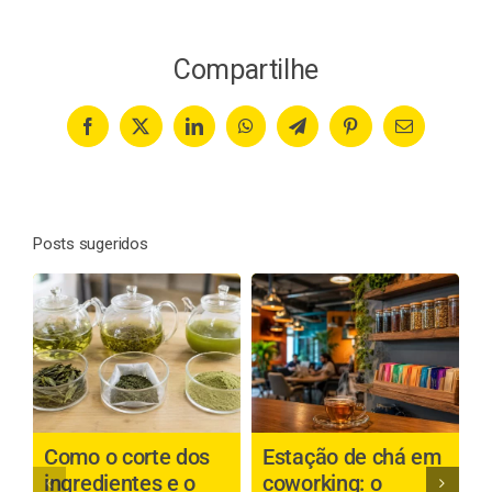
Compartilhe
Facebook
X
LinkedIn
WhatsApp
Telegram
Pinterest
Email
Posts sugeridos
Como o corte dos
Estação de chá em
C
ingredientes e o
coworking: o
c