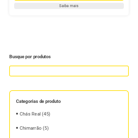
Hortelã
Saiba mais
-
(Mentha
piperita)
quantidade
Busque por produtos
Categorias de produto
Chás Real
(45)
Chimarrão
(5)