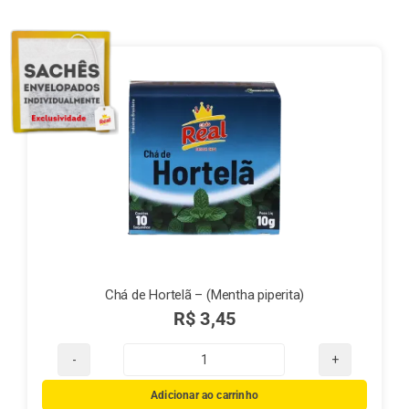
Finalização de compra
Exportação
Blog
Contato
Chá de Hortelã – (Mentha piperita)
R$
3,45
Chá
de
Adicionar ao carrinho