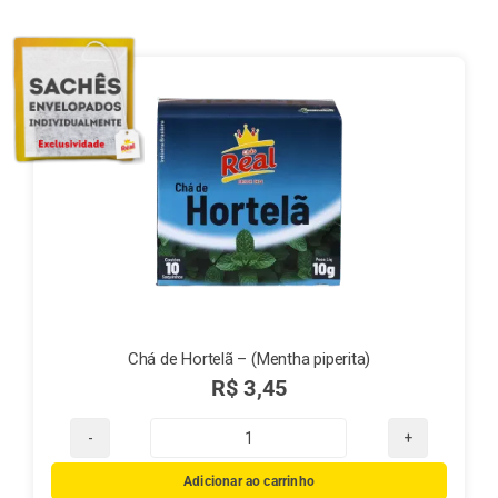
Finalização de compra
Exportação
Blog
Contato
Chá de Hortelã – (Mentha piperita)
R$
3,45
Chá
de
Adicionar ao carrinho