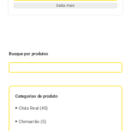
Hortelã
Saiba mais
-
(Mentha
piperita)
quantidade
Busque por produtos
Categorias de produto
Chás Real
(45)
Chimarrão
(5)