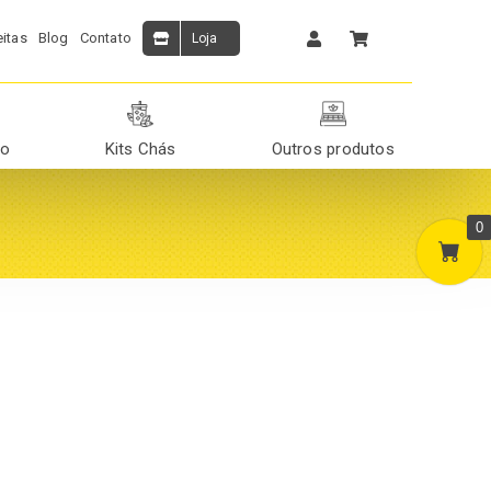
itas
Blog
Contato
Loja
ão
Kits Chás
Outros produtos
0