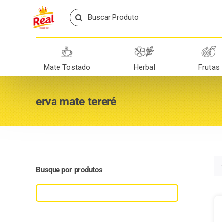
Skip
Search
to
for:
content
Mate Tostado
Herbal
Frutas
erva mate tereré
Busque por produtos