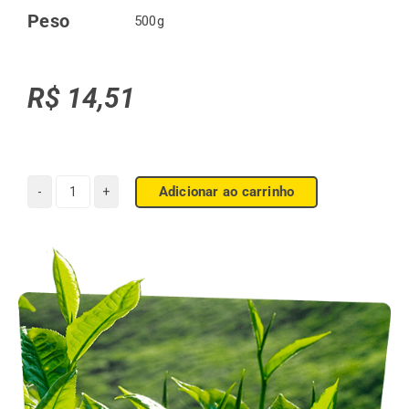
Peso
500g
R$
14,51
Adicionar ao carrinho
Chimarrão
Gaúcho
1kg
quantidade