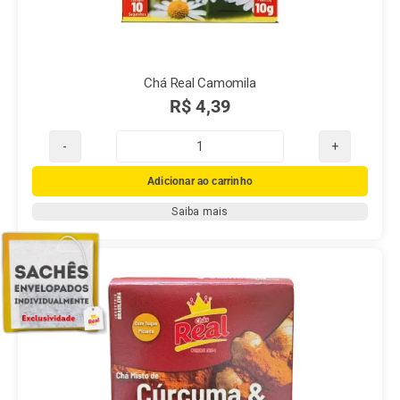
Chá Real Camomila
R$
4,39
Chá
Real
Adicionar ao carrinho
Camomila
Saiba mais
quantidade