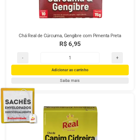
Chá Real de Cúrcuma, Gengibre com Pimenta Preta
R$
6,95
Chá
Real
Adicionar ao carrinho
de
Saiba mais
Cúrcuma,
Gengibre
com
Pimenta
Preta
quantidade