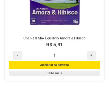
Chá Real Max Equilíbrio Amora e Hibisco
R$
5,91
Chá
Real
Adicionar ao carrinho
Max
Saiba mais
Equilíbrio
Amora
e
Hibisco
quantidade