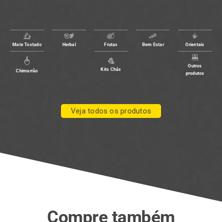
Mate Tostado
Herbal
Frutas
Bem Estar
Orientais
Outros
Kits Chás
Chimarrão
produtos
Veja todos os produtos
Compre também