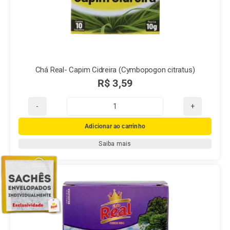
Chá Real- Capim Cidreira (Cymbopogon citratus)
R$
3,59
Chá
Real-
Adicionar ao carrinho
Capim
Saiba mais
Cidreira
(Cymbopogon
citratus)
quantidade