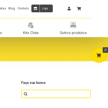
itas
Blog
Contato
Loja
ão
Kits Chás
Outros produtos
0
Faça sua busca
Search
for: