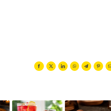
Facebook
X
LinkedIn
WhatsApp
Telegram
Pinteres