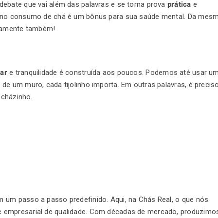
ebate que vai além das palavras e se torna prova
prática
e
ir no consumo de chá é um bônus para sua saúde mental. Da mes
uadamente também!
tar
e tranquilidade é construída aos poucos. Podemos até usar u
de um muro, cada tijolinho importa. Em outras palavras, é precis
o cházinho…
 um passo a passo predefinido. Aqui, na Chás Real, o que nós
e empresarial de qualidade. Com décadas de mercado, produzimo