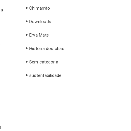
Chimarrão
ma
Downloads
Erva Mate
m
História dos chás
o
Sem categoria
sustentabilidade
s