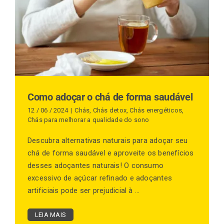
Finalização de compra
Exportação
Como adoçar o chá de forma saudável
Blog
12 / 06 / 2024
|
Chás
,
Chás detox
,
Chás energéticos
,
Chás para melhorar a qualidade do sono
Descubra alternativas naturais para adoçar seu
Contato
chá de forma saudável e aproveite os benefícios
desses adoçantes naturais! O consumo
excessivo de açúcar refinado e adoçantes
artificiais pode ser prejudicial à ...
LEIA MAIS