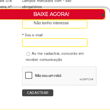
ate S/A.
Campos marcados com * são
eira, nº
obrigatórios
andaré-
BAIXE AGORA!
* Seu nome:
Não tenho interesse
* Seu e-mail:
Ao me cadastrar, concordo em
receber comunicação.