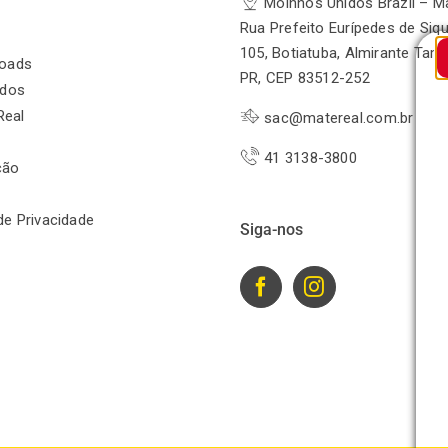
Moinhos Unidos Brazil – M
Rua Prefeito Eurípedes de Siqu
105, Botiatuba, Almirante Tam
oads
PR, CEP 83512-252
odos
Real
sac@matereal.com.br
41 3138-3800
ção
 de Privacidade
Siga-nos