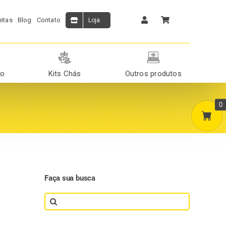
itas
Blog
Contato
Loja
ão
Kits Chás
Outros produtos
0
Faça sua busca
Search
for: