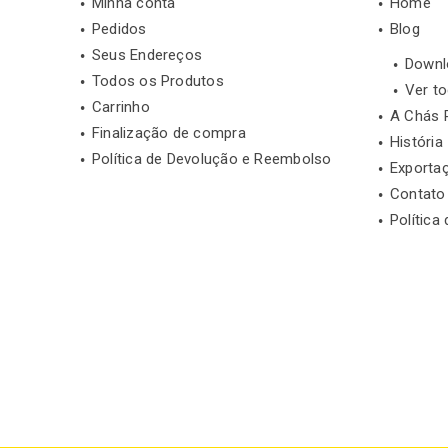
Minha conta
Home
Pedidos
Blog
Seus Endereços
Downl
Todos os Produtos
Ver t
Carrinho
A Chás 
Finalização de compra
História
Política de Devolução e Reembolso
Exporta
Contato
Política