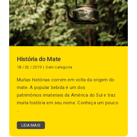
Finalização de compra
Exportação
História do Mate
Blog
18 / 02 / 2019
|
Sem categoria
Muitas histórias correm em volta da origem do
mate. A popular bebida é um dos
Contato
patrimônios imateriais da América do Sul e traz
muita história em seu nome. Conheça um pouco
...
LEIA MAIS