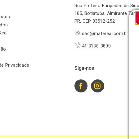
Rua Prefeito Eurípedes de Siqu
105, Botiatuba, Almirante Tam
oads
PR, CEP 83512-252
odos
Real
sac@matereal.com.br
41 3138-3800
ção
 de Privacidade
Siga-nos