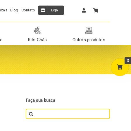
itas
Blog
Contato
Loja
ão
Kits Chás
Outros produtos
0
Faça sua busca
Search
for: