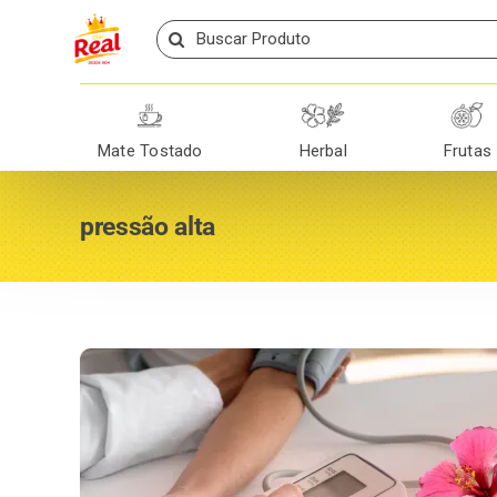
Skip
Search
to
for:
content
Mate Tostado
Herbal
Frutas
pressão alta