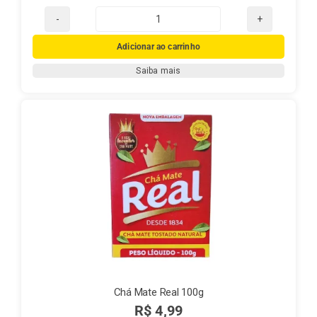
Chá
Mate
Adicionar ao carrinho
Real
Saiba mais
250g
quantidade
Chá Mate Real 100g
R$
4,99