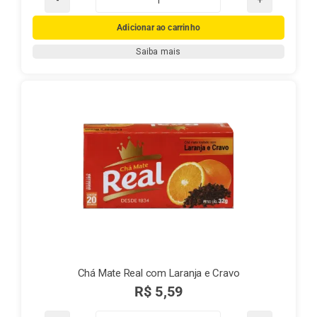
Chá
Mate
Adicionar ao carrinho
Real
Saiba mais
Guaraná
quantidade
Chá Mate Real com Laranja e Cravo
R$
5,59