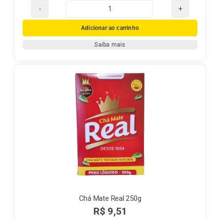
Chá
Mate
Adicionar ao carrinho
Real
Saiba mais
Canela
quantidade
Chá Mate Real 250g
R$
9,51