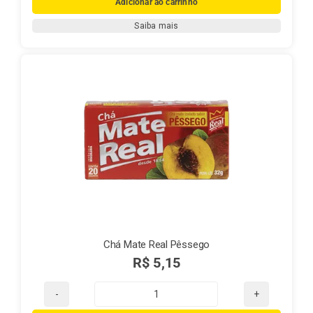
Adicionar ao carrinho
Mate,
Saiba mais
Família
e
Tradição
–
A
História
da
Mate
Real
quantidade
Chá Mate Real Pêssego
R$
5,15
Chá