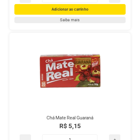
Chá
Mate
Adicionar ao carrinho
Real
Saiba mais
Limão
quantidade
Chá Mate Real Guaraná
R$
5,15