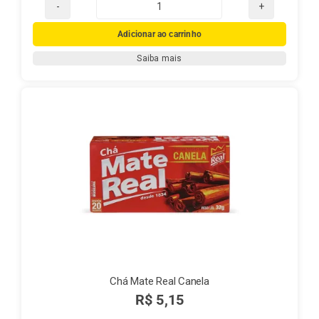
Chá
Mate
Adicionar ao carrinho
Real
Saiba mais
com
Laranja
e
Cravo
quantidade
Chá Mate Real Canela
R$
5,15