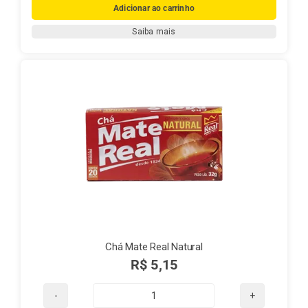
Mate
Adicionar ao carrinho
Real
Saiba mais
Pêssego
quantidade
Chá Mate Real Natural
R$
5,15
Chá