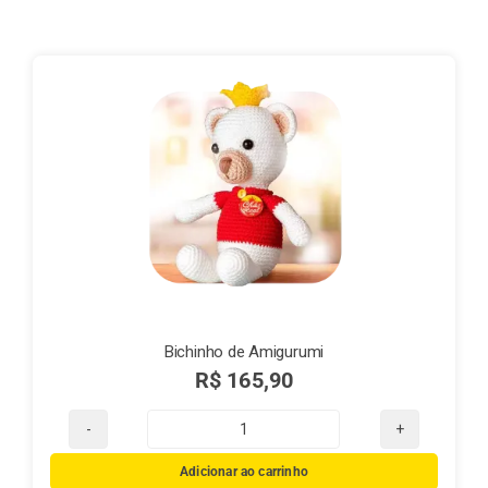
Finalização de compra
Exportação
Blog
Contato
Bichinho de Amigurumi
R$
165,90
Bichinho
de
Adicionar ao carrinho