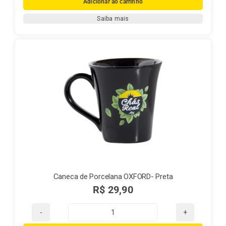
Adicionar ao carrinho
Porcelana
Saiba mais
OXFORD-
Branca
quantidade
Caneca de Porcelana OXFORD- Preta
R$
29,90
Caneca