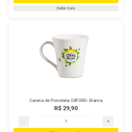
madeira
Saiba mais
Chá
Real
quantidade
Caneca de Porcelana OXFORD- Branca
R$
29,90
Caneca
de