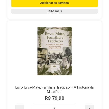
de
Adicionar ao carrinho
Porcelana
Saiba mais
OXFORD-
Preta
quantidade
Livro: Erva-Mate, Família e Tradição – A História da
Mate Real
R$
79,90