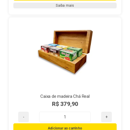
Amigurumi
Saiba mais
quantidade
Caixa de madeira Chá Real
R$
379,90
Caixa
de
Adicionar ao carrinho