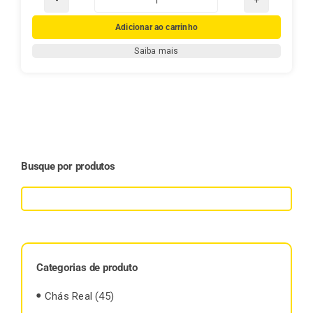
Livro:
Erva-
Adicionar ao carrinho
Mate,
Saiba mais
Família
e
Tradição
–
A
História
da
Busque por produtos
Mate
Real
quantidade
Categorias de produto
Chás Real
(45)