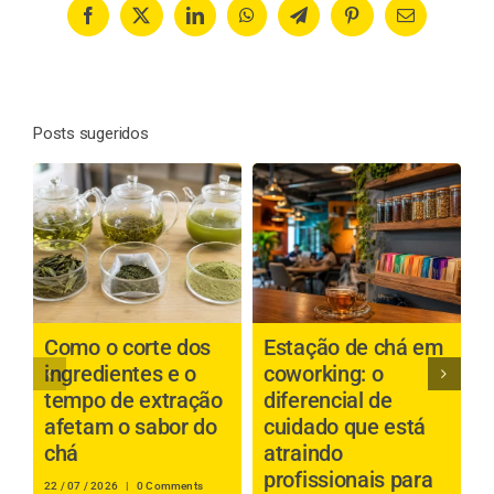
Facebook
X
LinkedIn
WhatsApp
Telegram
Pinterest
Email
Posts sugeridos
Como o corte dos
Estação de chá em
C
ingredientes e o
coworking: o
c
tempo de extração
diferencial de
p
afetam o sabor do
cuidado que está
a
chá
atraindo
profissionais para
i
22 / 07 / 2026
|
0 Comments