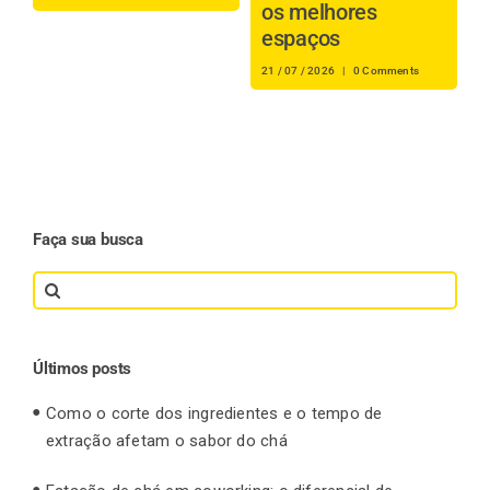
os melhores
t
espaços
s
21 / 07 / 2026
|
0 Comments
20
Faça sua busca
Search
for:
Últimos posts
Como o corte dos ingredientes e o tempo de
extração afetam o sabor do chá