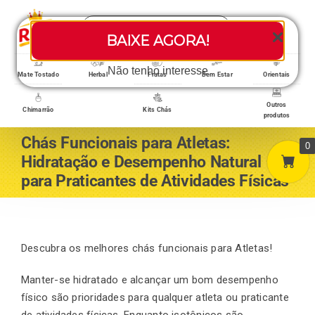
Skip
Search
to
Toggle
BAIXE AGORA!
for:
content
Navigati
Loja/Produtos
Não tenho interesse
Mate Tostado
Herbal
Frutas
Bem Estar
Orientais
Outros
Chimarrão
Kits Chás
produtos
Home
Chás Funcionais para Atletas:
0
Hidratação e Desempenho Natural
para Praticantes de Atividades Físicas
A empresa
Minha conta
Descubra os melhores chás funcionais para Atletas!
Manter-se hidratado e alcançar um bom desempenho
físico são prioridades para qualquer atleta ou praticante
Carrinho
de atividades físicas. Enquanto isotônicos são