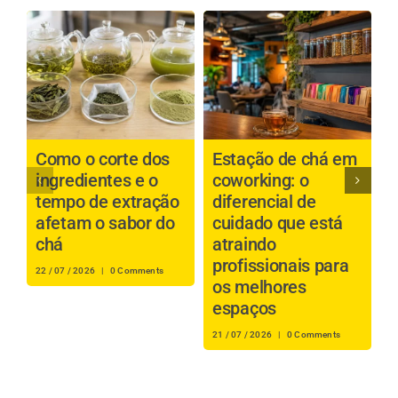
Como o corte dos
Estação de chá em
C
ingredientes e o
coworking: o
c
tempo de extração
diferencial de
p
afetam o sabor do
cuidado que está
a
chá
atraindo
profissionais para
i
22 / 07 / 2026
|
0 Comments
os melhores
t
espaços
s
21 / 07 / 2026
|
0 Comments
20