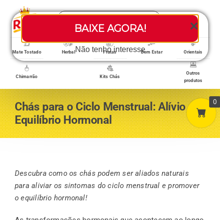
Skip
Search
to
Toggle
BAIXE AGORA!
for:
content
Navigati
Loja/Produtos
Não tenho interesse
Mate Tostado
Herbal
Frutas
Bem Estar
Orientais
Outros
Chimarrão
Kits Chás
produtos
Home
0
Chás para o Ciclo Menstrual: Alívio e
Equilíbrio Hormonal
A empresa
Minha conta
Descubra como os chás podem ser aliados naturais
para aliviar os sintomas do ciclo menstrual e promover
o equilíbrio hormonal!
Carrinho
As transformações hormonais que acontecem ao longo