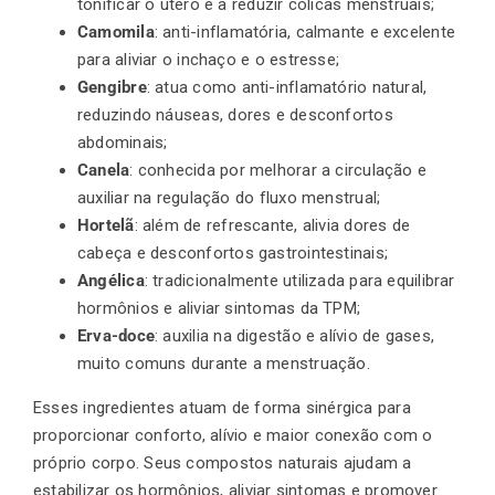
tonificar o útero e a reduzir cólicas menstruais;
Camomila
: anti-inflamatória, calmante e excelente
para aliviar o inchaço e o estresse;
Gengibre
: atua como anti-inflamatório natural,
reduzindo náuseas, dores e desconfortos
abdominais;
Canela
: conhecida por melhorar a circulação e
auxiliar na regulação do fluxo menstrual;
Hortelã
: além de refrescante, alivia dores de
cabeça e desconfortos gastrointestinais;
Angélica
: tradicionalmente utilizada para equilibrar
hormônios e aliviar sintomas da TPM;
Erva-doce
: auxilia na d
igestão e alívio de gases
,
muito comuns durante a menstruação.
Esses ingredientes atuam de forma sinérgica para
proporcionar conforto, alívio e maior conexão com o
próprio corpo. Seus compostos naturais ajudam a
estabilizar os hormônios, aliviar sintomas e promover