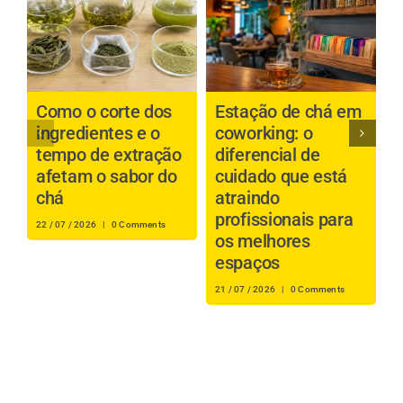
Como o corte dos
Estação de chá em
C
ingredientes e o
coworking: o
c
tempo de extração
diferencial de
p
afetam o sabor do
cuidado que está
a
chá
atraindo
profissionais para
i
22 / 07 / 2026
|
0 Comments
os melhores
t
espaços
s
21 / 07 / 2026
|
0 Comments
20