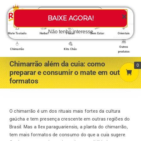
Skip
Search
to
Toggle
BAIXE AGORA!
for:
content
Navigati
Loja/Produtos
Não tenho interesse
Mate Tostado
Herbal
Frutas
Bem Estar
Orientais
Outros
Chimarrão
Kits Chás
produtos
Home
Chimarrão além da cuia: como
0
preparar e consumir o mate em outros
formatos
A empresa
Minha conta
O chimarrão é um dos rituais mais fortes da cultura
gaúcha e tem presença crescente em outras regiões do
Brasil. Mas a Ilex paraguariensis, a planta do chimarrão,
Carrinho
tem mais formatos de consumo do que a cuia sugere.