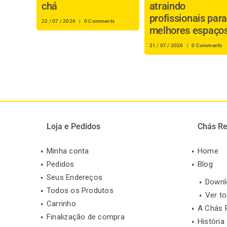
chá
atraindo
profissionais para
22 / 07 / 2026
|
0 Comments
melhores espaço
21 / 07 / 2026
|
0 Comments
Loja e Pedidos
Chás Re
Minha conta
Home
Pedidos
Blog
Seus Endereços
Downl
Todos os Produtos
Ver t
Carrinho
A Chás 
Finalização de compra
História