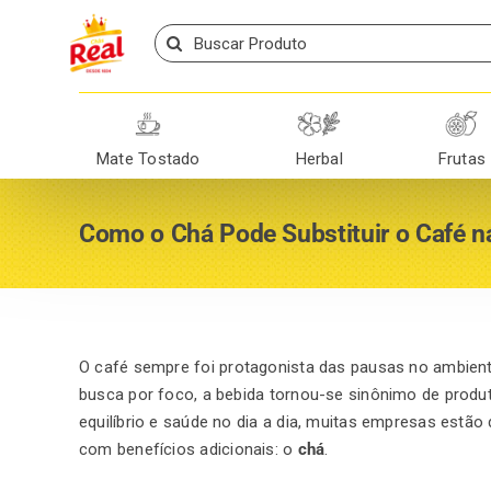
Skip
Search
to
for:
content
Mate Tostado
Herbal
Frutas
Como o Chá Pode Substituir o Café 
O
café
sempre foi protagonista das pausas no ambient
busca por foco, a bebida tornou-se sinônimo de produt
equilíbrio e saúde no dia a dia, muitas empresas estão
com benefícios adicionais: o
chá
.