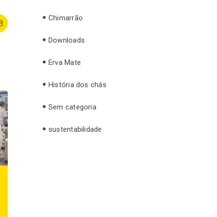
Chimarrão
t
Email
Downloads
Erva Mate
História dos chás
Sem categoria
sustentabilidade
Como o corte dos
Estação de chá em
ingredientes e o
coworking: o
tempo de extração
diferencial de
afetam o sabor do
cuidado que está