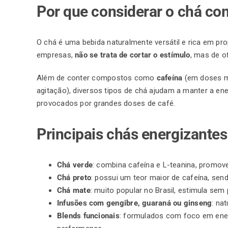
Por que considerar o chá co
O
chá
é uma bebida naturalmente versátil e rica em pr
empresas,
não se trata de cortar o estímulo
, mas de o
Além de conter compostos como
cafeína
(em doses 
agitação), diversos tipos de chá ajudam a manter a en
provocados por grandes doses de café.
Principais chás energizantes
Chá verde
: combina cafeína e L-teanina, promo
Chá preto
: possui um teor maior de cafeína, sen
Chá mate
: muito popular no Brasil, estimula sem 
Infusões com gengibre, guaraná ou ginseng
: na
Blends funcionais
: formulados com foco em ener