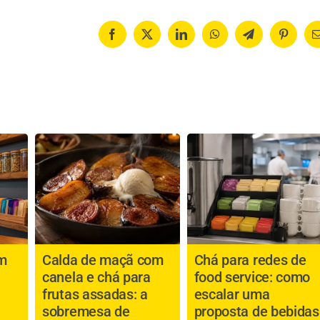
Facebook
X
LinkedIn
WhatsApp
Telegram
Pinteres
m
Calda de maçã com
Chá para redes de
canela e chá para
food service: como
frutas assadas: a
escalar uma
sobremesa de
proposta de bebidas