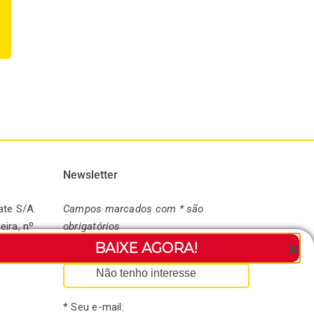
chá
atraindo
profissionais para os
22 / 07 / 2026
|
0 Comments
melhores espaços
21 / 07 / 2026
|
0 Comments
Newsletter
ate S/A.
Campos marcados com * são
eira, nº
obrigatórios
andaré-
BAIXE AGORA!
* Seu nome:
Não tenho interesse
* Seu e-mail: