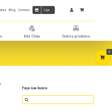
itas
Blog
Contato
Loja
ão
Kits Chás
Outros produtos
0
a
Faça sua busca
Search
for: