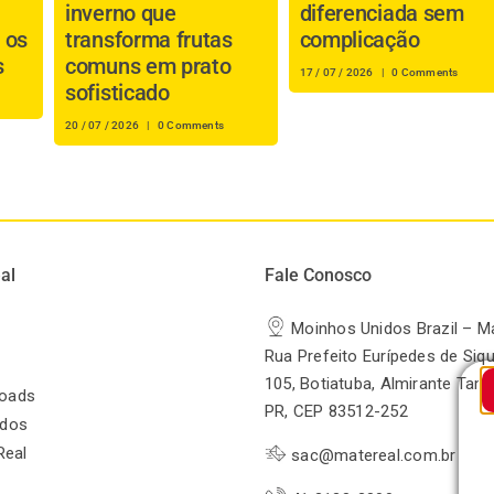
inverno que
diferenciada sem
 os
transforma frutas
complicação
s
comuns em prato
17 / 07 / 2026
|
0 Comments
sofisticado
20 / 07 / 2026
|
0 Comments
al
Fale Conosco
Moinhos Unidos Brazil – M
Rua Prefeito Eurípedes de Siqu
105, Botiatuba, Almirante Tam
oads
PR, CEP 83512-252
odos
Real
sac@matereal.com.br