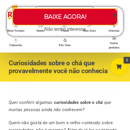
Skip
Search
to
Toggle
BAIXE AGORA!
for:
content
Navigati
Loja/Produtos
Não tenho interesse
Mate Tostado
Herbal
Frutas
Bem Estar
Orientais
Outros
Chimarrão
Kits Chás
produtos
Home
0
Curiosidades sobre o chá que
provavelmente você não conhecia
A empresa
Minha conta
Quer conferir algumas
curiosidades sobre o chá
que
muitas pessoas ainda não conhecem?
Quem não gosta de um bom e velho conteúdo sobre
Carrinho
curiosidades, não é mesmo? Além de já ter se tornado