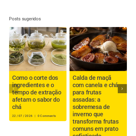
Posts sugeridos
Como o corte dos
Calda de maçã
P
ingredientes e o
com canela e chá
b
tempo de extração
para frutas
a
afetam o sabor do
assadas: a
é
chá
sobremesa de
inverno que
s
22 / 07 / 2026
|
0 Comments
transforma frutas
i
comuns em prato
r
sofisticado