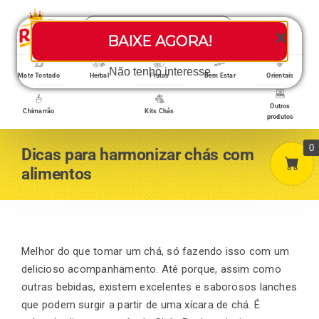
Skip
Search
to
Toggle
BAIXE AGORA!
for:
content
Navigati
Loja/Produtos
Não tenho interesse
Mate Tostado
Herbal
Frutas
Bem Estar
Orientais
Outros
Chimarrão
Kits Chás
produtos
Home
0
Dicas para harmonizar chás com
alimentos
A empresa
Minha conta
Melhor do que tomar um chá, só fazendo isso com um
delicioso acompanhamento. Até porque, assim como
outras bebidas, existem excelentes e saborosos lanches
Carrinho
que podem surgir a partir de uma xícara de chá. É