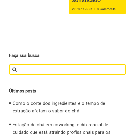
16
20 / 07 / 2026
|
0 Comments
Faça sua busca
Search
for:
Últimos posts
Como o corte dos ingredientes e o tempo de
extração afetam o sabor do chá
Estação de chá em coworking: o diferencial de
cuidado que está atraindo profissionais para os