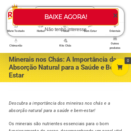
Skip
Search
to
Toggle
BAIXE AGORA!
for:
content
Navigati
Loja/Produtos
Não tenho interesse
Mate Tostado
Herbal
Frutas
Bem Estar
Orientais
Outros
Chimarrão
Kits Chás
produtos
Home
Minerais nos Chás: A Importância da
0
Absorção Natural para a Saúde e Bem-
Estar
A empresa
Minha conta
Descubra a importância dos mineiras nos chás e a
absorção natural para a saúde e bem-estar!
Os minerais são nutrientes essenciais para o bom
Carrinho
funcionamento do corpo, desempenhando um papel vital