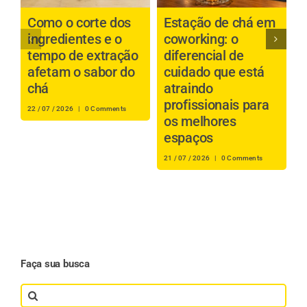
Como o corte dos
Estação de chá em
C
ingredientes e o
coworking: o
c
tempo de extração
diferencial de
p
afetam o sabor do
cuidado que está
a
chá
atraindo
profissionais para
i
22 / 07 / 2026
|
0 Comments
os melhores
t
espaços
s
21 / 07 / 2026
|
0 Comments
20
Faça sua busca
Search