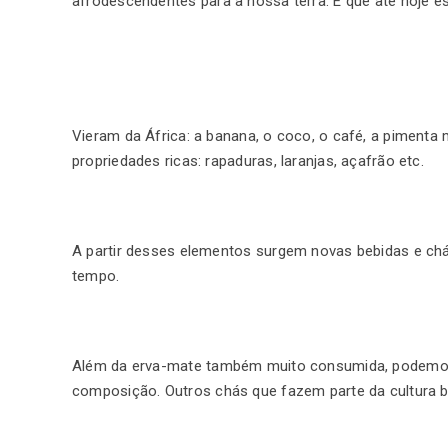
afrodescendentes para a nossa terra. E que até hoje
Vieram da África: a banana, o coco, o café, a pimenta
propriedades ricas: rapaduras, laranjas, açafrão etc.
A partir desses elementos surgem novas bebidas e ch
tempo.
Além da erva-mate também muito consumida, podemos 
composição. Outros chás que fazem parte da cultura br