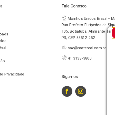
al
Fale Conosco
Moinhos Unidos Brazil – M
Rua Prefeito Eurípedes de Siqu
105, Botiatuba, Almirante Tam
oads
PR, CEP 83512-252
odos
Real
sac@matereal.com.br
41 3138-3800
ção
 de Privacidade
Siga-nos