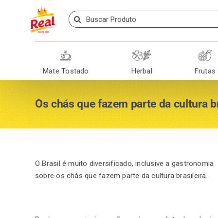
Skip
Search
to
for:
content
Mate Tostado
Herbal
Frutas
Os chás que fazem parte da cultura br
O Brasil é muito diversificado, inclusive a gastronom
sobre os chás que fazem parte da cultura brasileira.