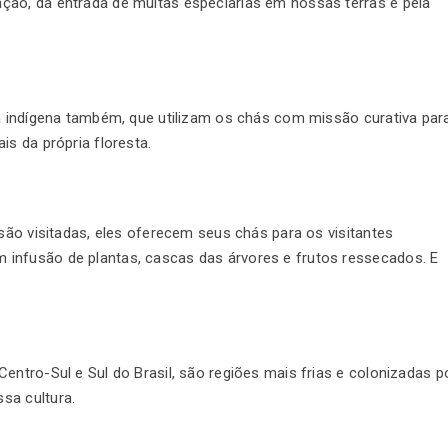
ção, da entrada de muitas especiarias em nossas terras e pela
ra indígena também, que utilizam os chás com missão curativa par
is da própria floresta.
 são visitadas, eles oferecem seus chás para os visitantes
infusão de plantas, cascas das árvores e frutos ressecados. E
entro-Sul e Sul do Brasil, são regiões mais frias e colonizadas p
sa cultura.