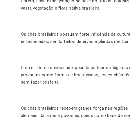
Porém, essa miscigenação se deve ao fato da coloniza
vasta vegetação e flora nativa brasileira.
Os chás brasileiros possuem forte influência da cultu
enfermidades, sendo feitos de ervas e
plantas
medicina
Para efeito de curiosidade, quando as tribos indígenas
provarem, como forma de boas-vindas, esses chás têm 
sem fazer desfeita…
Os chás brasileiros recebem grande força nas regiões C
alemães, italianos e povos europeus como base da nos