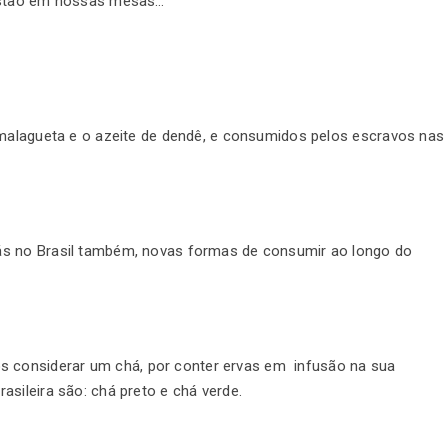
 estão em nossas mesas…
 malagueta e o azeite de dendê, e consumidos pelos escravos nas
ás no Brasil também, novas formas de consumir ao longo do
considerar um chá, por conter ervas em infusão na sua
asileira são: chá preto e chá verde.