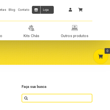
itas
Blog
Contato
Loja
ão
Kits Chás
Outros produtos
0
Faça sua busca
Search
for: