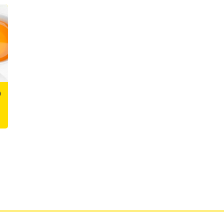
o
Como Substituir o
Primavera
Café por Chá: Guia
Refrescante: Como
para uma transição
incluir chás gelados
mais leve e gradual
na rotina para
hidratar mais e
19 / 01 / 2026
|
0 Comments
melhor
03 / 11 / 2025
|
0 Comments