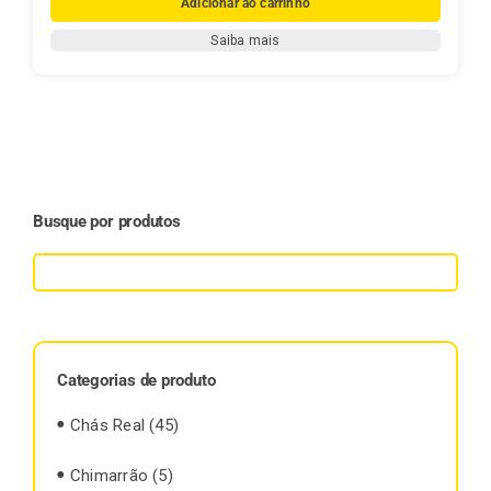
Adicionar ao carrinho
Mate,
Saiba mais
Família
e
Tradição
–
A
História
da
Busque por produtos
Mate
Real
quantidade
Categorias de produto
Chás Real
(45)
Chimarrão
(5)