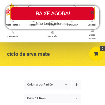
Skip
Search
to
Toggle
BAIXE AGORA!
for:
content
Navigati
Loja/Produtos
Não tenho interesse
Mate Tostado
Herbal
Frutas
Bem Estar
Orientais
Outros
Chimarrão
Kits Chás
produtos
Home
0
ciclo da erva mate
A empresa
Minha conta
Ordenar por
Padrão
Exibir
12 Itens
Carrinho