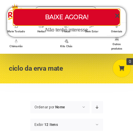
Skip
Search
to
Toggle
BAIXE AGORA!
for:
content
Navigati
Loja/Produtos
Não tenho interesse
Mate Tostado
Herbal
Frutas
Bem Estar
Orientais
Outros
Chimarrão
Kits Chás
produtos
Home
0
ciclo da erva mate
A empresa
Minha conta
Ordenar por
Nome
Exibir
12 Itens
Carrinho