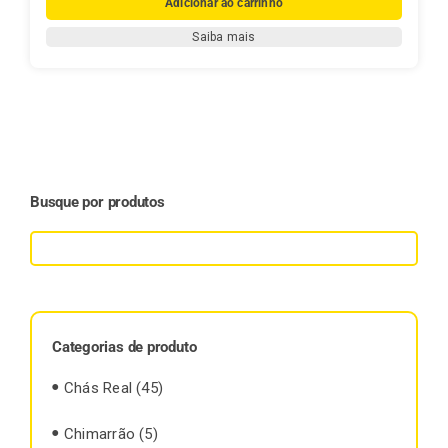
Adicionar ao carrinho
Mate,
Saiba mais
Família
e
Tradição
–
A
História
da
Busque por produtos
Mate
Real
quantidade
Categorias de produto
Chás Real
(45)
Chimarrão
(5)