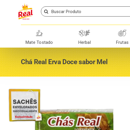
Skip
Search
to
for:
content
Mate Tostado
Herbal
Frutas
Chá Real Erva Doce sabor Mel