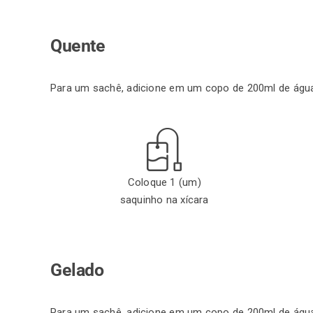
Quente
Para um sachê, adicione em um copo de 200ml de águ
Coloque 1 (um)
saquinho na xícara
Gelado
Para um sachê, adicione em um copo de 200ml de águ