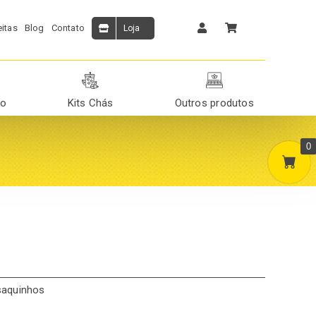
itas
Blog
Contato
Loja
ão
Kits Chás
Outros produtos
0
saquinhos