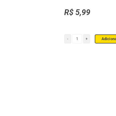
R$
5,99
Adicion
Chá
Real
Erva
Doce
sabor
Mel
quantidade