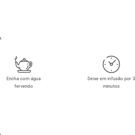
a.
Encha com água
Deixe em infusão por 
fervendo
minutos
a.