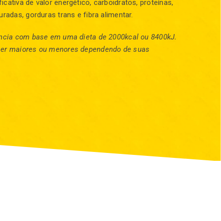
cativa de valor energético, carboidratos, proteínas,
uradas, gorduras trans e fibra alimentar.
rência com base em uma dieta de 2000kcal ou 8400kJ.
ser maiores ou menores dependendo de suas