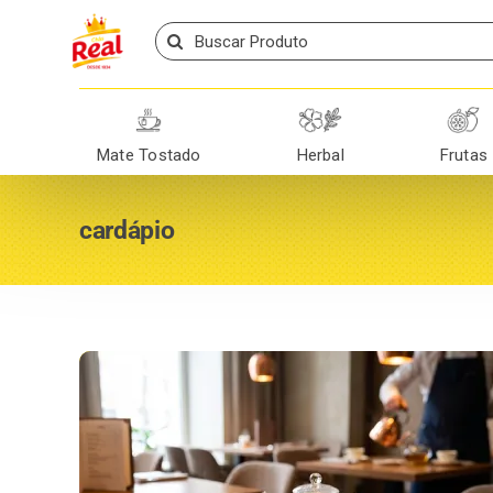
Skip
Search
to
for:
content
Mate Tostado
Herbal
Frutas
cardápio