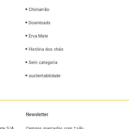
Chimarrão
Downloads
Erva Mate
História dos chás
Sem categoria
sustentabilidade
Newsletter
ate S/A.
Campos marcados com * são