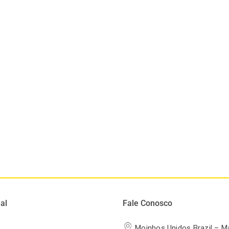
al
Fale Conosco
Moinhos Unidos Brazil – M