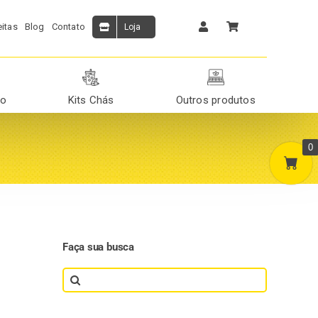
itas
Blog
Contato
Loja
ão
Kits Chás
Outros produtos
0
Faça sua busca
Search
for: