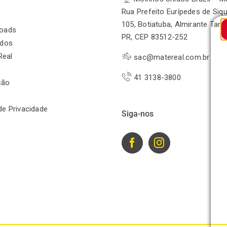
Rua Prefeito Eurípedes de Siqu
105, Botiatuba, Almirante Tam
oads
PR, CEP 83512-252
odos
Real
sac@matereal.com.br
41 3138-3800
ção
 de Privacidade
Siga-nos