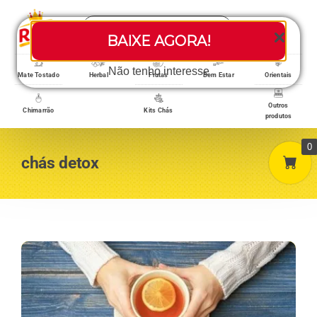
Skip
Search
to
Toggle
BAIXE AGORA!
for:
content
Navigati
Loja/Produtos
Não tenho interesse
Mate Tostado
Herbal
Frutas
Bem Estar
Orientais
Outros
Chimarrão
Kits Chás
produtos
Home
0
chás detox
A empresa
Minha conta
Carrinho