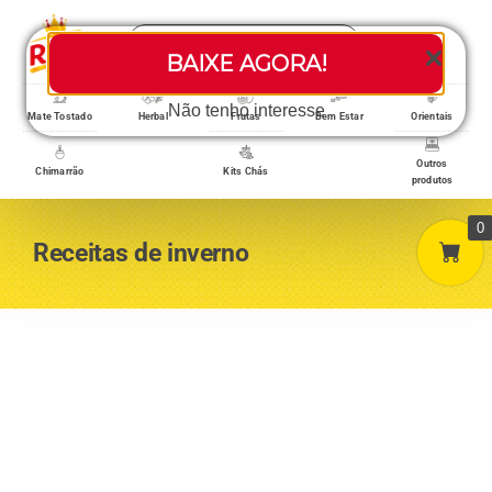
Skip
Search
to
Toggle
BAIXE AGORA!
for:
content
Navigati
Loja/Produtos
Não tenho interesse
Mate Tostado
Herbal
Frutas
Bem Estar
Orientais
Outros
Chimarrão
Kits Chás
produtos
Home
0
Receitas de inverno
A empresa
Minha conta
Carrinho