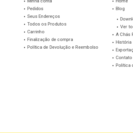
Minha conta
Home
Pedidos
Blog
Seus Endereços
Downl
Todos os Produtos
Ver t
Carrinho
A Chás 
Finalização de compra
História
Política de Devolução e Reembolso
Exporta
Contato
Política