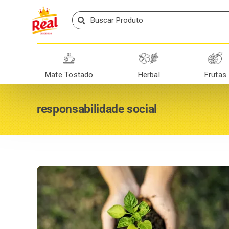
Skip
Search
to
for:
content
Mate Tostado
Herbal
Frutas
responsabilidade social