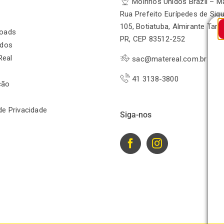
Moinhos Unidos Brazil – M
Rua Prefeito Eurípedes de Siqu
105, Botiatuba, Almirante Tam
oads
PR, CEP 83512-252
odos
Real
sac@matereal.com.br
41 3138-3800
ção
 de Privacidade
Siga-nos