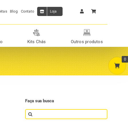
itas
Blog
Contato
Loja
ão
Kits Chás
Outros produtos
0
Faça sua busca
Search
for: