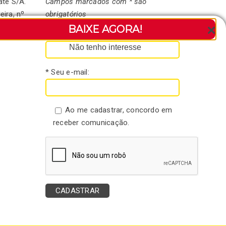
ate S/A.
Campos marcados com * são
eira, nº
obrigatórios
andaré-
BAIXE AGORA!
* Seu nome:
Não tenho interesse
* Seu e-mail:
Ao me cadastrar, concordo em
receber comunicação.