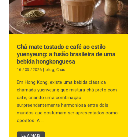
Finalização de compra
Exportação
Chá mate tostado e café ao estilo
yuenyeung: a fusão brasileira de uma
bebida hongkonguesa
Blog
16 / 03 / 2026
|
blog
,
Chás
Em Hong Kong, existe uma bebida clássica
chamada yuenyeung que mistura chá preto com
Contato
café, criando uma combinação
surpreendentemente harmoniosa entre dois
mundos que costumam ser apresentados como
opostos. A ...
LEIA MAIS