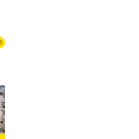
t
Email