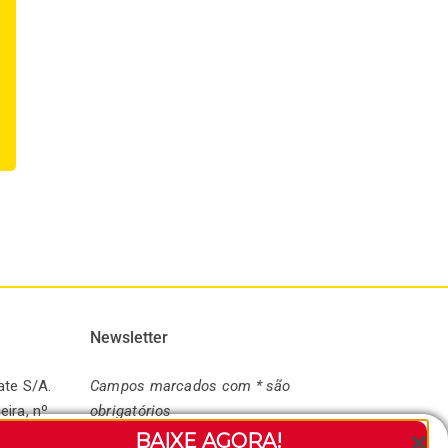
Como o corte dos
Estação de chá em
ingredientes e o
coworking: o
tempo de extração
diferencial de
afetam o sabor do
cuidado que está
chá
atraindo
profissionais para os
22 / 07 / 2026
|
0 Comments
melhores espaços
21 / 07 / 2026
|
0 Comments
Newsletter
ate S/A.
Campos marcados com * são
eira, nº
obrigatórios
andaré-
BAIXE AGORA!