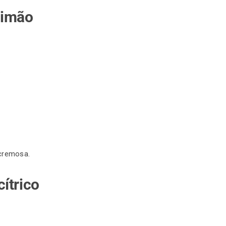
limão
.
cremosa.
ítrico