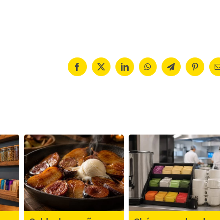
Facebook
X
LinkedIn
WhatsApp
Telegram
Pinteres