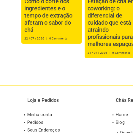
Como o corte dos
Estação de chá e
ingredientes e o
coworking: o
tempo de extração
diferencial de
afetam o sabor do
cuidado que está
chá
atraindo
profissionais para
22 / 07 / 2026
|
0 Comments
melhores espaço
21 / 07 / 2026
|
0 Comments
Loja e Pedidos
Chás Re
Minha conta
Home
Pedidos
Blog
Seus Endereços
Downl