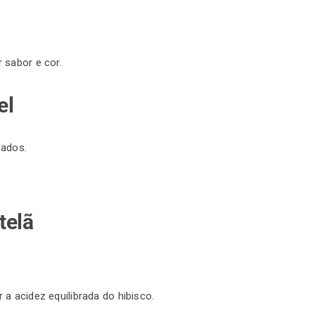
 sabor e cor.
el
pados.
telã
a acidez equilibrada do hibisco.