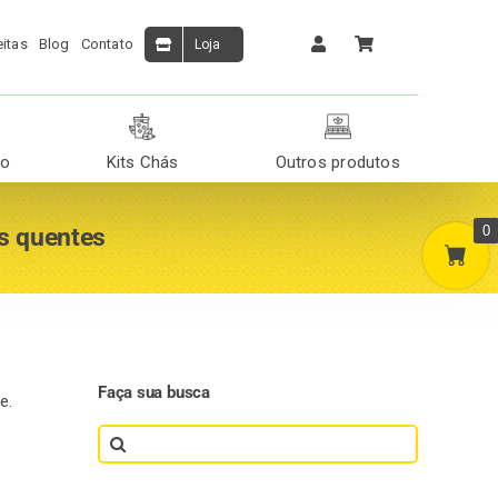
itas
Blog
Contato
Loja
ão
Kits Chás
Outros produtos
0
is quentes
Faça sua busca
e.
Search
for: