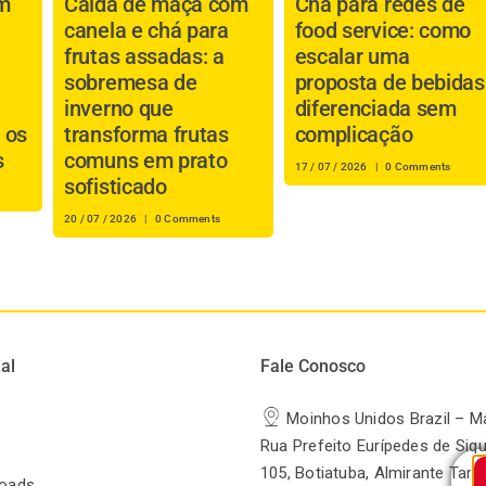
m
Calda de maçã com
Chá para redes de
canela e chá para
food service: como
frutas assadas: a
escalar uma
sobremesa de
proposta de bebidas
inverno que
diferenciada sem
 os
transforma frutas
complicação
s
comuns em prato
17 / 07 / 2026
|
0 Comments
sofisticado
20 / 07 / 2026
|
0 Comments
al
Fale Conosco
Moinhos Unidos Brazil – M
Rua Prefeito Eurípedes de Siqu
105, Botiatuba, Almirante Tam
oads