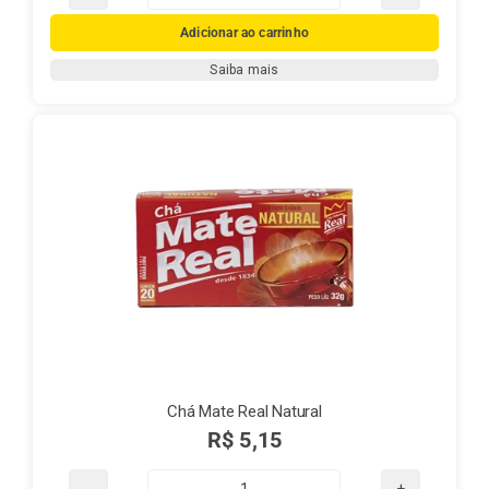
Chá
Mate
Adicionar ao carrinho
Real
Saiba mais
Limão
quantidade
Chá Mate Real Natural
R$
5,15