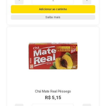
Chá
Mate
Adicionar ao carrinho
Real
Saiba mais
Natural
quantidade
Chá Mate Real Pêssego
R$
5,15