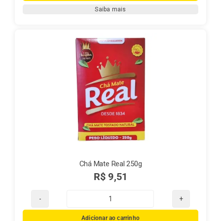
Real
Saiba mais
100g
quantidade
Chá Mate Real 250g
R$
9,51
Chá
Mate
Adicionar ao carrinho