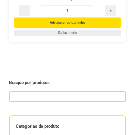
Livro:
Erva-
Adicionar ao carrinho
Mate,
Saiba mais
Família
e
Tradição
–
A
História
da
Busque por produtos
Mate
Real
quantidade
Categorias de produto