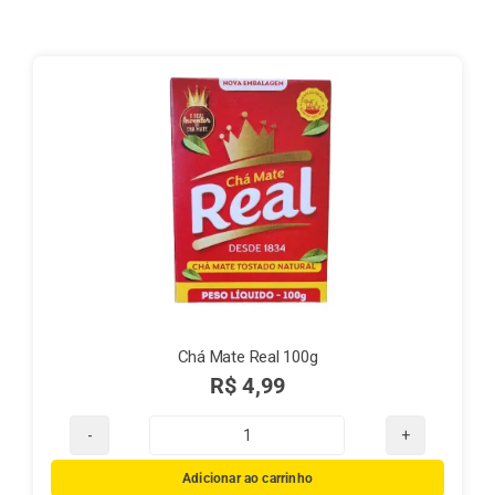
Finalização de compra
Exportação
Blog
Contato
Chá Mate Real 100g
R$
4,99
Chá
Mate
Adicionar ao carrinho