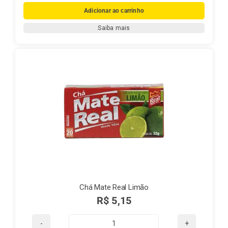
Mate
Adicionar ao carrinho
Real
Saiba mais
Guaraná
quantidade
Chá Mate Real Limão
R$
5,15