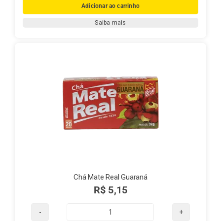
Mate
Adicionar ao carrinho
Real
Saiba mais
com
Laranja
e
Cravo
quantidade
Chá Mate Real Guaraná
R$
5,15
Chá