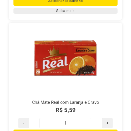
Adicionar ao carrinho
Real
Saiba mais
Canela
quantidade
Chá Mate Real com Laranja e Cravo
R$
5,59
Chá