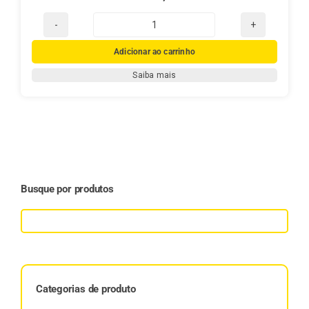
Livro:
Erva-
Adicionar ao carrinho
Mate,
Saiba mais
Família
e
Tradição
–
A
História
da
Busque por produtos
Mate
Real
quantidade
Categorias de produto