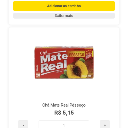
Mate
Adicionar ao carrinho
Real
Saiba mais
Guaraná
quantidade
Chá Mate Real Pêssego
R$
5,15