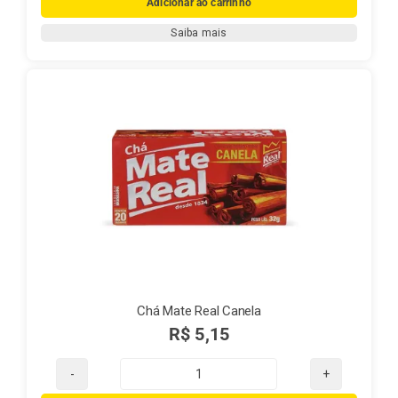
Adicionar ao carrinho
Real
Saiba mais
Limão
quantidade
Chá Mate Real Canela
R$
5,15
Chá