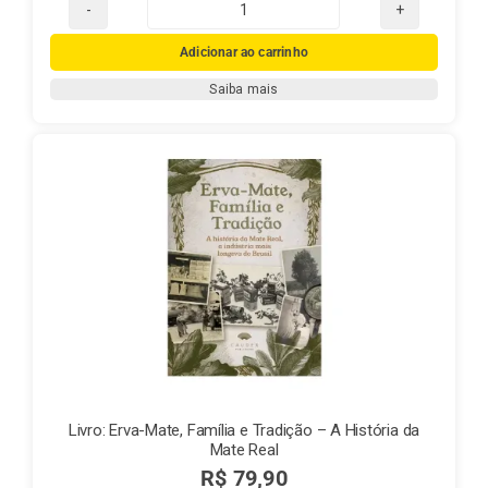
Chá
Mate
Adicionar ao carrinho
Real
Saiba mais
250g
quantidade
Livro: Erva-Mate, Família e Tradição – A História da
Mate Real
R$
79,90