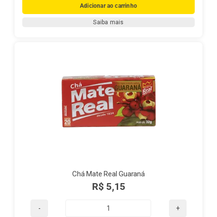
Mate
Adicionar ao carrinho
Real
Saiba mais
Canela
quantidade
Chá Mate Real Guaraná
R$
5,15
Chá