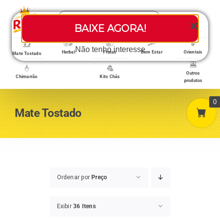
Skip
Search
to
Toggle
BAIXE AGORA!
for:
content
Navigati
Loja/Produtos
Não tenho interesse
Herbal
Frutas
Bem Estar
Orientais
Mate Tostado
Outros
Chimarrão
Kits Chás
produtos
Home
0
Mate Tostado
A empresa
Minha conta
Ordenar por
Preço
Exibir
36 Itens
Carrinho