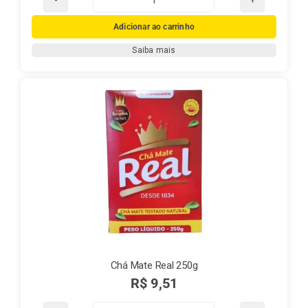
Chá
Mate
Adicionar ao carrinho
Real
Saiba mais
com
Laranja
e
Cravo
quantidade
Chá Mate Real 250g
R$
9,51