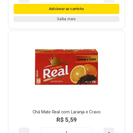
Chá
Mate
Adicionar ao carrinho
Real
Saiba mais
Pêssego
quantidade
Chá Mate Real com Laranja e Cravo
R$
5,59