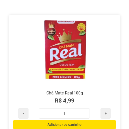
Finalização de compra
Exportação
Blog
Contato
Chá Mate Real 100g
R$
4,99
Chá
Mate
Adicionar ao carrinho