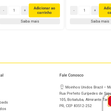
Adicionar ao
Adi
carrinho
c
Chá
Chá
Real
Real
Saiba mais
Saiba mais
Camomila
Camomila
sabor
com
Mel
Maçã
quantidade
quantidade
al
Fale Conosco
Moinhos Unidos Brazil – M
Rua Prefeito Eurípedes de Siqu
105, Botiatuba, Almirante Tam
oads
PR, CEP 83512-252
odos