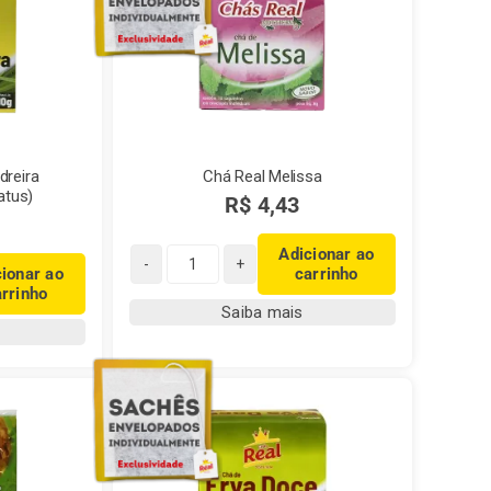
dreira
Chá Real Melissa
atus)
R$
4,43
Adicionar ao
cionar ao
carrinho
Chá
arrinho
Real
Saiba mais
Melissa
quantidade