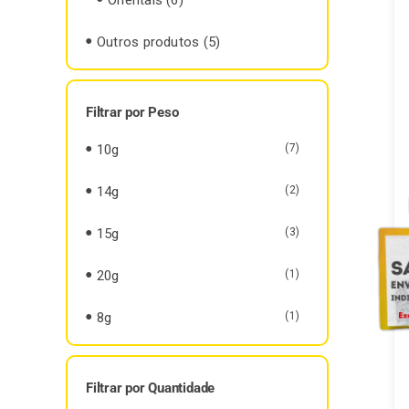
Outros produtos
(5)
Filtrar por Peso
10g
(7)
14g
(2)
15g
(3)
20g
(1)
8g
(1)
Filtrar por Quantidade