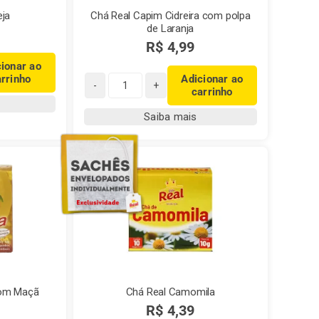
eja
Chá Real Capim Cidreira com polpa
de Laranja
R$
4,99
cionar ao
arrinho
Adicionar ao
carrinho
Chá
Real
Saiba mais
Capim
Cidreira
com
polpa
de
Laranja
quantidade
com Maçã
Chá Real Camomila
R$
4,39