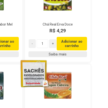
abor Mel
Chá Real Erva Doce
R$
4,29
cionar ao
Adicionar ao
arrinho
carrinho
Chá
Real
Saiba mais
Erva
Doce
quantidade