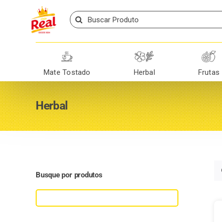
Skip
Search
to
for:
content
Mate Tostado
Herbal
Frutas
Herbal
Busque por produtos