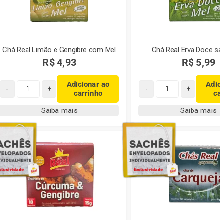
História
da
Mate
Real
Chá Real Limão e Gengibre com Mel
Chá Real Erva Doce s
quantidade
R$
4,93
R$
5,99
Adicionar ao
Adi
carrinho
c
Chá
Chá
Real
Real
Saiba mais
Saiba mais
Limão
Erva
e
Doce
Gengibre
sabor
com
Mel
Mel
quantidade
quantidade