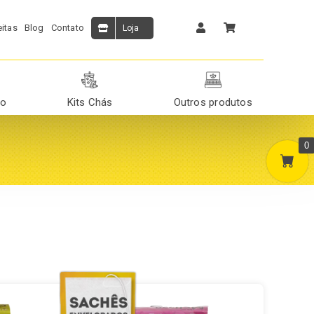
itas
Blog
Contato
Loja
ão
Kits Chás
Outros produtos
0