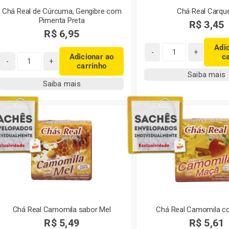
Chá Real de Cúrcuma, Gengibre com
Chá Real Carqu
Pimenta Preta
R$
3,45
R$
6,95
Adi
Adicionar ao
c
Chá
carrinho
Chá
Real
Saiba mais
Real
Carqueja
Saiba mais
de
quantidade
Cúrcuma,
Gengibre
com
Pimenta
Preta
quantidade
Chá Real Camomila sabor Mel
Chá Real Camomila 
R$
5,49
R$
5,61