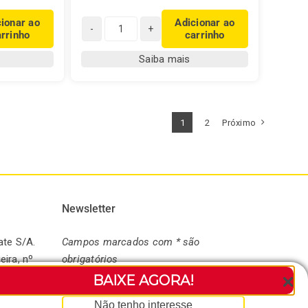
cionar ao
Adicionar ao
arrinho
carrinho
Chá
Real
Saiba mais
Camomila
quantidade
1
2
Próximo
Newsletter
ate S/A.
Campos marcados com * são
eira, nº
obrigatórios
andaré-
BAIXE AGORA!
* Seu nome:
Não tenho interesse