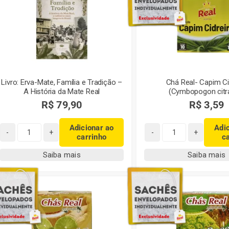
Livro: Erva-Mate, Família e Tradição –
Chá Real- Capim Ci
A História da Mate Real
(Cymbopogon citr
R$
79,90
R$
3,59
Adicionar ao
Adi
carrinho
c
Livro:
Chá
Erva-
Real-
Saiba mais
Saiba mais
Mate,
Capim
Família
Cidreira
e
(Cymbopogon
Tradição
citratus)
–
quantidade
A