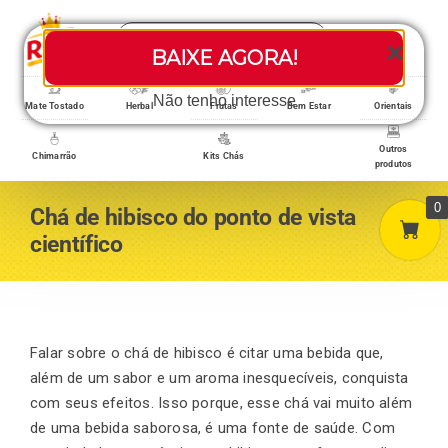
Skip
Search
to
Toggle
BAIXE AGORA!
for:
content
Navigati
Loja/Produtos
Não tenho interesse
Mate Tostado
Herbal
Frutas
Bem Estar
Orientais
Outros
Chimarrão
Kits Chás
produtos
Home
0
Chá de hibisco do ponto de vista
científico
A empresa
Minha conta
Falar sobre o chá de hibisco é citar uma bebida que,
além de um sabor e um aroma inesquecíveis, conquista
com seus efeitos. Isso porque, esse chá vai muito além
Carrinho
de uma bebida saborosa, é uma fonte de saúde. Com