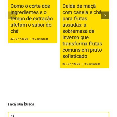
Como o corte dos
Calda de maçã
P
ingredientes e o
com canela e chá
b
tempo de extração
para frutas
a
afetam o sabor do
assadas: a
é
chá
sobremesa de
inverno que
s
22 / 07 / 2026
|
0 Comments
transforma frutas
i
comuns em prato
r
sofisticado
16
20 / 07 / 2026
|
0 Comments
Faça sua busca
Search