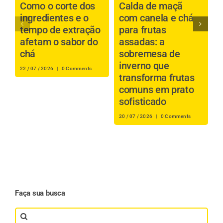
Como o corte dos
Calda de maçã
P
ingredientes e o
com canela e chá
b
tempo de extração
para frutas
a
afetam o sabor do
assadas: a
é
chá
sobremesa de
inverno que
s
22 / 07 / 2026
|
0 Comments
transforma frutas
i
comuns em prato
r
sofisticado
16
20 / 07 / 2026
|
0 Comments
Faça sua busca
Search