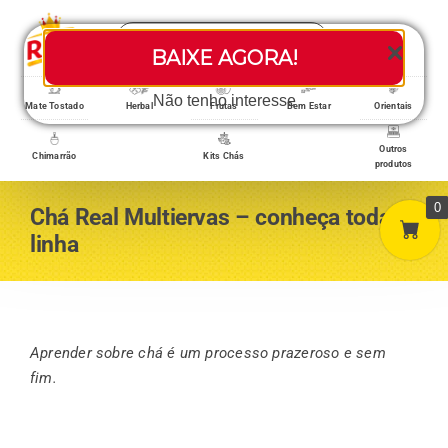
Skip
Search
to
Toggle
BAIXE AGORA!
for:
content
Navigati
Loja/Produtos
Não tenho interesse
Mate Tostado
Herbal
Frutas
Bem Estar
Orientais
Outros
Chimarrão
Kits Chás
produtos
Home
0
Chá Real Multiervas – conheça toda a
linha
A empresa
Minha conta
Aprender sobre chá é um processo prazeroso e sem
fim.
Carrinho