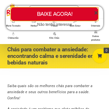
Skip
Search
to
Toggle
BAIXE AGORA!
for:
content
Navigati
Loja/Produtos
Não tenho interesse
Mate Tostado
Herbal
Frutas
Bem Estar
Orientais
Outros
Chimarrão
Kits Chás
produtos
Home
Chás para combater a ansiedade:
0
encontrando calma e serenidade em
bebidas naturais
A empresa
Minha conta
Saiba quais são os melhores chás para combater a
ansiedade e seus outros benefícios para a saúde.
Confira!
Carrinho
A ansiedade é um problema que afeta milhões de