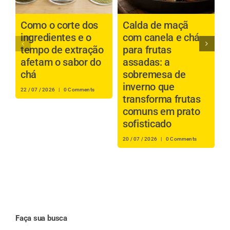
Como o corte dos
Calda de maçã
P
ingredientes e o
com canela e chá
b
tempo de extração
para frutas
a
afetam o sabor do
assadas: a
é
chá
sobremesa de
inverno que
s
22 / 07 / 2026
|
0 Comments
transforma frutas
i
comuns em prato
r
sofisticado
16
20 / 07 / 2026
|
0 Comments
Faça sua busca