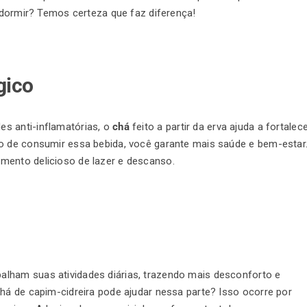
e dormir? Temos certeza que faz diferença!
gico
s anti-inflamatórias, o
chá
feito a partir da erva ajuda a fortalec
to de consumir essa bebida, você garante mais saúde e bem-estar
mento delicioso de lazer e descanso.
lham suas atividades diárias, trazendo mais desconforto e
chá de capim-cidreira pode ajudar nessa parte? Isso ocorre por