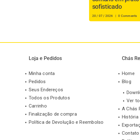
sofisticado
20 / 07 / 2026
|
0 Comments
Loja e Pedidos
Chás Re
Minha conta
Home
Pedidos
Blog
Seus Endereços
Downl
Todos os Produtos
Ver t
Carrinho
A Chás 
Finalização de compra
História
Política de Devolução e Reembolso
Exporta
Contato