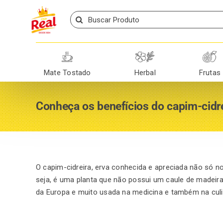
Skip
Search
to
for:
content
Mate Tostado
Herbal
Frutas
Conheça os benefícios do capim-cidr
O capim-cidreira, erva conhecida e apreciada não só 
seja, é uma planta que não possui um caule de made
da Europa e muito usada na medicina e também na culin