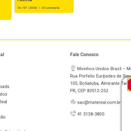
16 / 07 / 2026
|
0 Comments
al
Fale Conosco
Moinhos Unidos Brazil – M
Rua Prefeito Eurípedes de Siqu
105, Botiatuba, Almirante Tam
oads
PR, CEP 83512-252
odos
Real
sac@matereal.com.br
41 3138-3800
ção