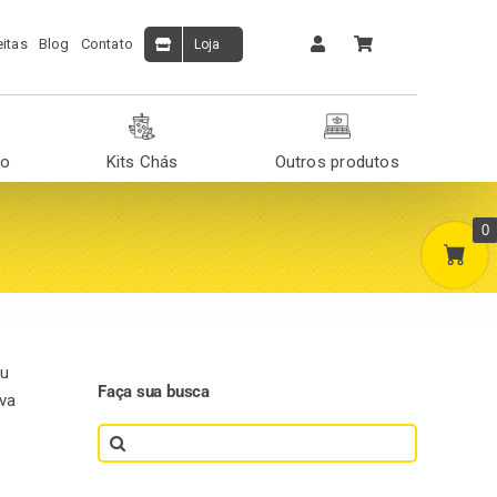
itas
Blog
Contato
Loja
ão
Kits Chás
Outros produtos
0
Ou
Faça sua busca
iva
Search
for: