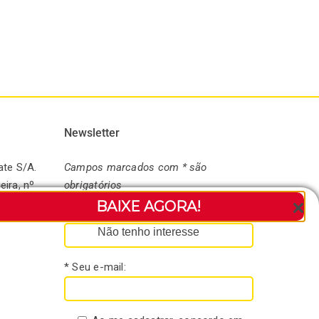
sofisticado
20 / 07 / 2026
|
0 Comments
Newsletter
ate S/A.
Campos marcados com * são
eira, nº
obrigatórios
andaré-
BAIXE AGORA!
* Seu nome:
Não tenho interesse
* Seu e-mail: