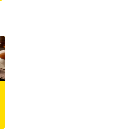
Como o corte dos
Calda de maçã com
ingredientes e o
canela e chá para
tempo de extração
frutas assadas: a
afetam o sabor do
sobremesa de
chá
inverno que
transforma frutas
22 / 07 / 2026
|
0 Comments
comuns em prato