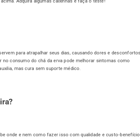
 acima. Adquira algumas caixinhas e faça o teste!
servem para atrapalhar seus dias, causando dores e desconforto
stir no consumo do chá da erva pode melhorar sintomas como
uxilia, mas cura sem suporte médico.
ira?
abe onde e nem como fazer isso com qualidade e custo-benefíci