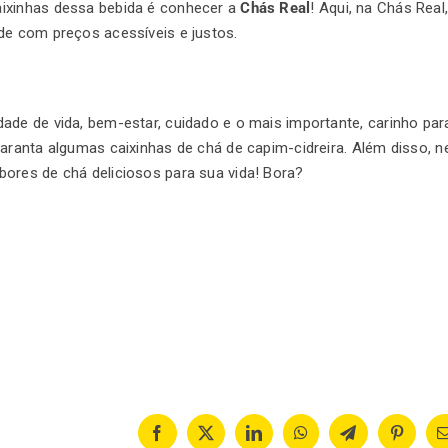
ixinhas dessa bebida é conhecer a
Chás Real
! Aqui, na Chás Real
ade com preços acessíveis e justos.
ade de vida, bem-estar, cuidado e o mais importante, carinho par
aranta algumas caixinhas de chá de capim-cidreira. Além disso, n
ores de chá deliciosos para sua vida! Bora?
Facebook
X
LinkedIn
WhatsApp
Telegram
Pinteres