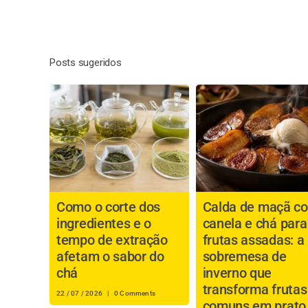
Posts sugeridos
Como o corte dos
Calda de maçã c
ingredientes e o
canela e chá para
tempo de extração
frutas assadas: a
afetam o sabor do
sobremesa de
chá
inverno que
transforma frutas
22 / 07 / 2026
|
0 Comments
comuns em prato