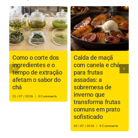
Como o corte dos
Calda de maçã
P
ingredientes e o
com canela e chá
b
tempo de extração
para frutas
a
afetam o sabor do
assadas: a
é
chá
sobremesa de
inverno que
s
22 / 07 / 2026
|
0 Comments
transforma frutas
i
comuns em prato
r
sofisticado
16
20 / 07 / 2026
|
0 Comments