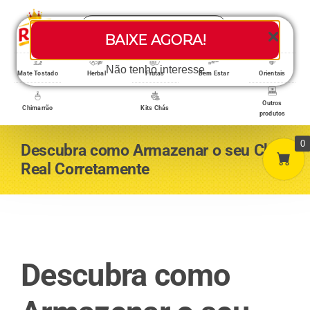
Skip
Search
to
Toggle
BAIXE AGORA!
for:
content
Navigati
Loja/Produtos
Não tenho interesse
Mate Tostado
Herbal
Frutas
Bem Estar
Orientais
Outros
Chimarrão
Kits Chás
produtos
Home
0
Descubra como Armazenar o seu Chás
Real Corretamente
A empresa
Minha conta
Descubra como
Carrinho